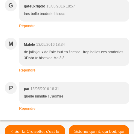
G
gateuxrigolo
13/05/2016 18:57
tres belle broderie bisous
Répondre
M
Malele
13/05/2016 18:34
de jolis jeux de l'oie tout en finesse ! trop belles ces broderies
3D<br /> bises de Malélé
Répondre
P
pat
13/05/2016 18:31
quelle minutie ! J'admire.
Répondre
< Sur la Croisette, c'est le
Sidonie qui rit, qui boit, qui