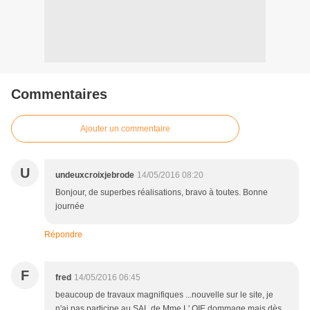
Commentaires
Ajouter un commentaire
U
undeuxcroixjebrode
14/05/2016 08:20
Bonjour, de superbes réalisations, bravo à toutes. Bonne
journée
Répondre
F
fred
14/05/2016 06:45
beaucoup de travaux magnifiques ...nouvelle sur le site, je
n'ai pas participe au SAL de Mme L' OIE dommage mais dès