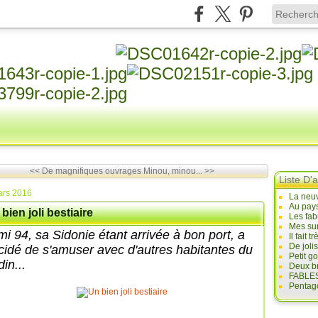
<< De magnifiques ouvrages
Minou, minou... >>
Liste D'a
ars 2016
La neuv
Au pays
bien joli bestiaire
Les fab
Mes sur
mi 94, sa Sidonie étant arrivée à bon port, a
Il fait
De joli
cidé de s'amuser avec d'autres habitantes du
Petit g
din...
Deux br
FABLES
Pentago