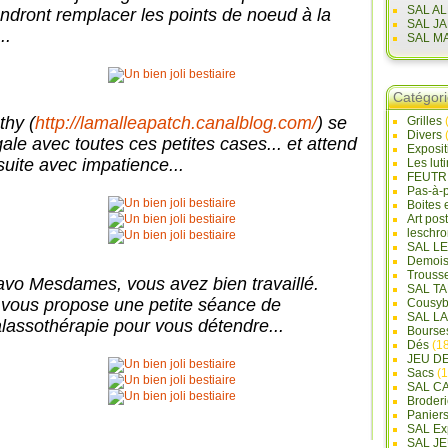
SAL A
endront remplacer les points de noeud à la
SAL J
..
SAL M
Catégor
thy (
http://lamalleapatch.canalblog.com/
) se
Grilles
Divers
gale avec toutes ces petites cases... et attend
Exposi
suite avec impatience...
Les lut
FEUTR
Pas-à-
Boites 
Art pos
leschr
SAL L
Demois
Trouss
avo Mesdames, vous avez bien travaillé.
SAL T
 vous propose une petite séance de
Cousyb
SAL L
alassothérapie pour vous détendre...
Bourse
Dés
(18
JEU D
Sacs
(1
SAL C
Broderi
Panier
SAL Ex
SAL JE