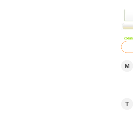
comm
M
T