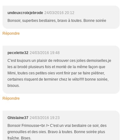
undeuxcroixjebrode
24/03/2016 20:12
Bonsoir, superbes bestiaires, bravo à toutes. Bonne soirée
Répondre
pecelette32
24/03/2016 19:48
C'est toujours un plaisir de retrouver ces jolies demoiselles,je
les ai brodé plusieurs fois et monté de la même façon que
Mimi, toutes ces petites oies vont finir par se faire piétiner,
certaines risquent de terminer chez le véto!!!!! bonne soirée,
bisous.
Répondre
Ghislaine37
24/03/2016 19:23
Bonsoir Frimousse<br /> C'est un vrai bestiaire ce soir, des
grenouilles et des oies. Bravo à toutes. Bonne soirée plus
fraîche. Bises.