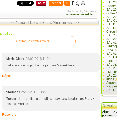
SAL 20
Repost
0
Broderi
SAL 2
Published by Frimousse
Grilles
commenter cet article
…
SAL 20
SAL C
<< De magnifiques ouvrages
Minou, minou... >>
SAL D
SAL L
Citrouil
entaires
SAL 2
SAL 20
Ajouter un commentaire
SAL A
Pinkee
BOUTI
SAL A
SAL E
Marie-Claire
28/03/2016 11:04
Expo Pe
SAL JE
Belle avancé du jeu bonne journée Marie-Claire
SAL 20
Livre b
SAL 20
Répondre
lutins
(4
Aquare
Nappe
SAL D
titoune73
25/03/2016 13:49
Très mimi les petites grenouilles, bravo aux brodeuses!!!<br />
Bisous. Martine.
Newslett
Abonnez-vo
Répondre
publiés.