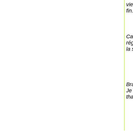
vi
fin.
Ca
ré
la 
Br
Je
th