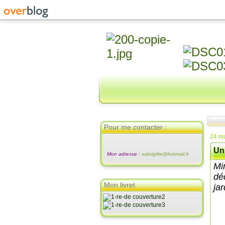
Pour me contacter :
24 m
Un 
Mon adresse :
sabrigitte@hotmail.fr
Mi
dé
Mon livret
jar