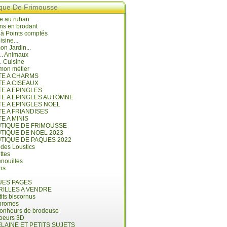
ique De Frimousse
e au ruban
ns en brodant
 à Points comptés
isine...
n Jardin...
... Animaux
.. Cuisine
mon métier
ITE A CHARMS
TE A CISEAUX
TE A EPINGLES
ITE A EPINGLES AUTOMNE
TE A EPINGLES NOEL
TE A FRIANDISES
TE A MINIS
UTIQUE DE FRIMOUSSE
UTIQUE DE NOEL 2023
UTIQUE DE PAQUES 2022
 des Loustics
ettes
nouilles
ins
ES PAGES
RILLES A VENDRE
its biscornus
hromes
bonheurs de brodeuse
coeurs 3D
LAINE ET PETITS SUJETS