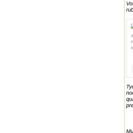
Vo
rub
A
h
e
Tyd
noe
qu
pr
Mu