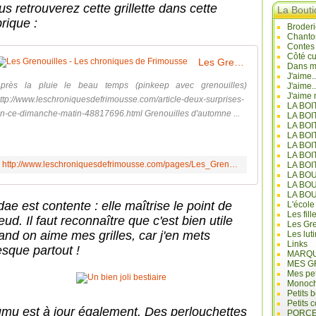
us retrouverez cette grillette dans cette
La Bout
rique :
Broderi
Chanto
Contes
Côté cu
Les Grenouilles - Les chroniques de Frimousse
Dans mo
J'aime.
près la pluie le beau temps (pinkeep avec grenouilles)
J'aime.
J'aime 
ttp://www.leschroniquesdefrimousse.com/article-deux-surprises-
LA BO
n-ce-dimanche-matin-48817696.html Grenouilles d'automne ...
LA BOI
LA BOI
LA BO
LA BOI
LA BOI
http://www.leschroniquesdefrimousse.com/pages/Les_Grenouilles-8396534.html
LA BOI
LA BO
LA BO
LA BO
ae est contente : elle maîtrise le point de
L'école
Les fill
ud. Il faut reconnaître que c'est bien utile
Les Gre
and on aime mes grilles, car j'en mets
Les lut
Links
esque partout !
MARQU
MES G
Mes pet
Monoc
Petits 
Petits 
mu est à jour également. Des perlouchettes
PORCE