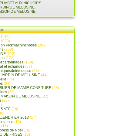
LPHABET AUX NICHOIRS
ARDIN DE MELUSINE
AISON DE MELUSINE
ies
(1146)
(1023)
tion Pickmachinchoses
(263)
ins
(258)
INE
(212)
pas
(172)
et cartonnages
(169)
tal et échanges
(63)
oniquesdefrimousse
(57)
E JARDIN DE MELUSINE
(44)
elle
(34)
es
(34)
ABLIER DE MAMIE CONFITURE
(28)
locs
(23)
A MAISON DE MELUSINE
(22)
s
(20)
)
ES ATC
(18)
8)
ALENDRIER 2013
(17)
e suisse
(16)
s
(16)
press de Noël
(16)
U DE FRISES
(15)