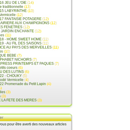
16 JEU DE L'OIE
(14)
e traditionnelle
(13)
015 LABYRINTHE
(13)
 Vermicelle
(12)
17 FANTAISIE POTAGERE
(12)
LAIRIERE AUX CHAMPIGNONS
(12)
ES FENETRES
(12)
E JARDIN ENCHANTE
(12)
les
(11)
018 - HOME SWEET HOME
(11)
19 - AU FIL DES SAISONS
(11)
LICE AU PAYS DES MERVEILLES
(11)
ps
(10)
QUE BEBE
(7)
LPHABET NICHOIRS
(7)
XPRESS PRINTEMPS ET PAQUES
(7)
tits coeurs
(6)
U DES LUTINS
(6)
22 - CHOUKY
(5)
rodé Vermicelle
(4)
22 Promenade du Petit Lapin
(4)
)
lles
(3)
s
(3)
E LA FETE DES MERES
(3)
er
us pour être averti des nouveaux articles