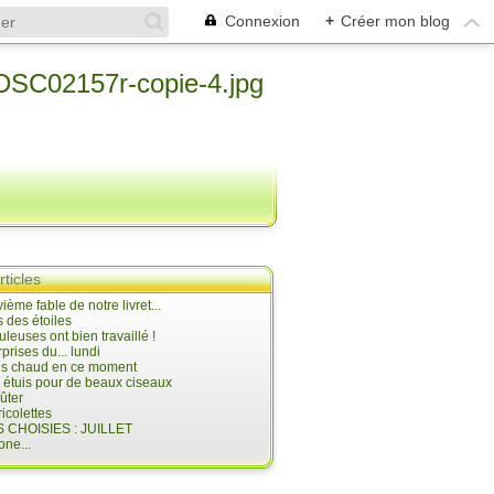
Connexion
+
Créer mon blog
rticles
ième fable de notre livret...
 des étoiles
uleuses ont bien travaillé !
prises du... lundi
 très chaud en ce moment
s étuis pour de beaux ciseaux
oûter
icolettes
 CHOISIES : JUILLET
ne...