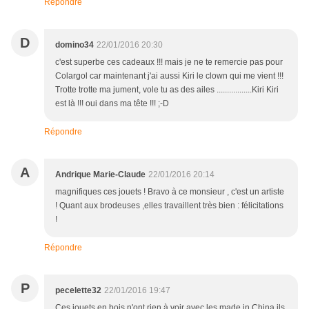
Répondre
D
domino34
22/01/2016 20:30
c'est superbe ces cadeaux !!! mais je ne te remercie pas pour
Colargol car maintenant j'ai aussi Kiri le clown qui me vient !!!
Trotte trotte ma jument, vole tu as des ailes .................Kiri Kiri
est là !!! oui dans ma tête !!! ;-D
Répondre
A
Andrique Marie-Claude
22/01/2016 20:14
magnifiques ces jouets ! Bravo à ce monsieur , c'est un artiste
! Quant aux brodeuses ,elles travaillent très bien : félicitations
!
Répondre
P
pecelette32
22/01/2016 19:47
Ces jouets en bois n'ont rien à voir avec les made in China,ils