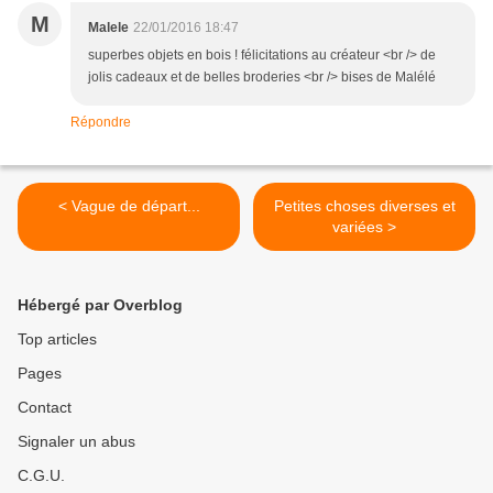
M
Malele
22/01/2016 18:47
superbes objets en bois ! félicitations au créateur <br /> de
jolis cadeaux et de belles broderies <br /> bises de Malélé
Répondre
< Vague de départ...
Petites choses diverses et
variées >
Hébergé par Overblog
Top articles
Pages
Contact
Signaler un abus
C.G.U.