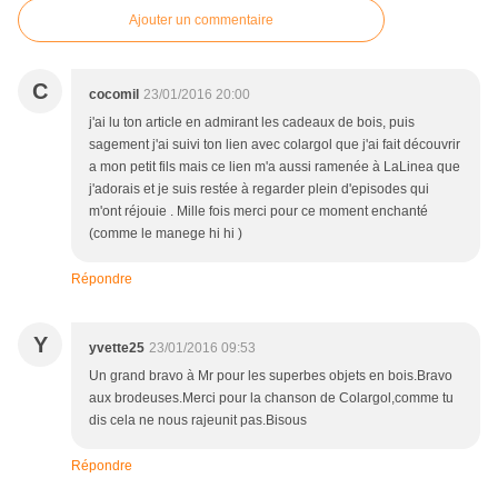
Ajouter un commentaire
C
cocomil
23/01/2016 20:00
j'ai lu ton article en admirant les cadeaux de bois, puis
sagement j'ai suivi ton lien avec colargol que j'ai fait découvrir
a mon petit fils mais ce lien m'a aussi ramenée à LaLinea que
j'adorais et je suis restée à regarder plein d'episodes qui
m'ont réjouie . Mille fois merci pour ce moment enchanté
(comme le manege hi hi )
Répondre
Y
yvette25
23/01/2016 09:53
Un grand bravo à Mr pour les superbes objets en bois.Bravo
aux brodeuses.Merci pour la chanson de Colargol,comme tu
dis cela ne nous rajeunit pas.Bisous
Répondre