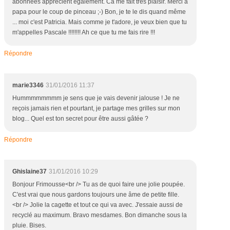
abonnées apprécient également. Ca me fait très plaisir. Merci à
papa pour le coup de pinceau ;-) Bon, je te le dis quand même
... moi c'est Patricia. Mais comme je t'adore, je veux bien que tu
m'appelles Pascale !!!!!!!! Ah ce que tu me fais rire !!!
Répondre
marie3346
31/01/2016 11:37
Hummmmmmmm je sens que je vais devenir jalouse ! Je ne
reçois jamais rien et pourtant, je partage mes grilles sur mon
blog... Quel est ton secret pour être aussi gâtée ?
Répondre
Ghislaine37
31/01/2016 10:29
Bonjour Frimousse<br /> Tu as de quoi faire une jolie poupée.
C'est vrai que nous gardons toujours une âme de petite fille.
<br /> Jolie la cagette et tout ce qui va avec. J'essaie aussi de
recyclé au maximum. Bravo mesdames. Bon dimanche sous la
pluie. Bises.