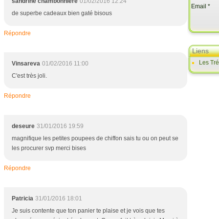
sandrine chambonniere
01/02/2016 12:24
Email
de superbe cadeaux bien gaté bisous
Répondre
Liens
Les Tr
Vinsareva
01/02/2016 11:00
C'est très joli.
Répondre
deseure
31/01/2016 19:59
magnifique les petites poupees de chiffon sais tu ou on peut se
les procurer svp merci bises
Répondre
Patricia
31/01/2016 18:01
Je suis contente que ton panier te plaise et je vois que tes