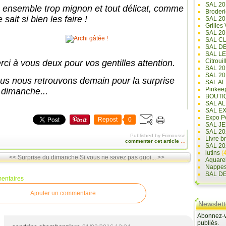
SAL 20
 ensemble trop mignon et tout délicat, comme
Broderi
e sait si bien les faire !
SAL 2
Grilles
SAL 20
SAL C
SAL D
SAL L
Citrouil
rci à vous deux pour vos gentilles attention.
SAL 2
SAL 20
us nous retrouvons demain pour la surprise
SAL A
Pinkee
 dimanche...
BOUTI
SAL A
SAL E
Expo Pe
Repost
0
SAL JE
SAL 20
Published by Frimousse
Livre b
commenter cet article
…
SAL 20
lutins
(4
<< Surprise du dimanche
Si vous ne savez pas quoi... >>
Aquare
Nappe
SAL D
entaires
Ajouter un commentaire
Newslett
Abonnez-vo
publiés.