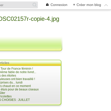
Connexion
+
Créer mon blog
rticles
e Tour de France féminin !
ième fable de notre livret...
 des étoiles
uleuses ont bien travaillé !
prises du... lundi
 très chaud en ce moment
s étuis pour de beaux ciseaux
oûter
icolettes
 CHOISIES : JUILLET