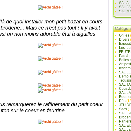
SAL A
SAL J
SAL M
ilà de quoi installer mon petit bazar en cours
broderie... Mais ce n'est pas tout ! Il y avait
Catégor
ssi un non moins adorable étui à aiguilles
Grilles
Divers
Exposi
Les lut
FEUTR
Pas-à-
Boites 
Art pos
leschr
SAL L
Demois
Trouss
SAL T
Cousyb
SAL L
Bourse
Dés
(18
us remarquerez le raffinement du petit coeur
JEU D
Sacs
(1
uton sur le coeur en feutrine.
SAL C
Broderi
Panier
SAL Ex
SAL JE