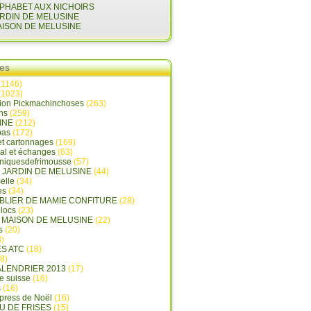
LPHABET AUX NICHOIRS
ARDIN DE MELUSINE
AISON DE MELUSINE
ies
(1146)
(1023)
tion Pickmachinchoses
(263)
ins
(259)
INE
(212)
pas
(172)
et cartonnages
(169)
tal et échanges
(63)
oniquesdefrimousse
(57)
E JARDIN DE MELUSINE
(44)
elle
(34)
es
(34)
ABLIER DE MAMIE CONFITURE
(28)
locs
(23)
A MAISON DE MELUSINE
(22)
s
(20)
)
ES ATC
(18)
8)
ALENDRIER 2013
(17)
e suisse
(16)
s
(16)
press de Noël
(16)
U DE FRISES
(15)