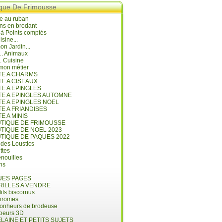
ique De Frimousse
e au ruban
ns en brodant
 à Points comptés
isine...
n Jardin...
... Animaux
.. Cuisine
mon métier
ITE A CHARMS
TE A CISEAUX
TE A EPINGLES
ITE A EPINGLES AUTOMNE
TE A EPINGLES NOEL
TE A FRIANDISES
TE A MINIS
UTIQUE DE FRIMOUSSE
UTIQUE DE NOEL 2023
UTIQUE DE PAQUES 2022
 des Loustics
ettes
nouilles
ins
ES PAGES
RILLES A VENDRE
its biscornus
hromes
bonheurs de brodeuse
coeurs 3D
LAINE ET PETITS SUJETS