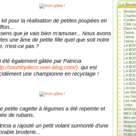
La Bout
Broderi
Chanto
 kit pour la réalisation de petites poupées en
Contes
Côté cu
ffon...
Dans mo
 sens que je vais bien m'amuser... Nous avons
J'aime.
J'aime.
tes une âme de petite fille quel que soit notre
J'aime 
e, n'est-ce pas ?
LA BO
LA BOI
LA BOI
LA BO
ai été également gâtée par Patricia
LA BOI
tp://countrydeco.over-blog.com/),
qui est
LA BOI
LA BOI
cidément une championne en recyclage !
LA BO
LA BO
LA BO
L'école
Les fill
Les Gre
Les lut
Links
e petite cagette à légumes a été repeinte et
MARQU
MES G
née de rubans.
Mes pet
Monoc
tricia a rajouté un petit volant surmonté d'une
Petits 
Petits 
orable broderie...
PORCE