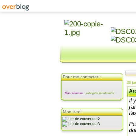
Pour me contacter :
30 ja
Arc
Mon adresse :
sabrigitte@hotmail.fr
Il
j'a
Mon livret
l'
Pa
doi