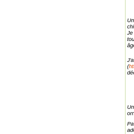
Un
chi
Je
tou
âg
J'
(
ht
dé
Un
or
Pa
ad