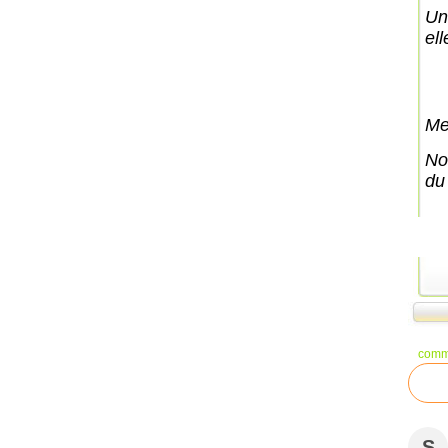
Un
ell
Me
No
du
comm
S