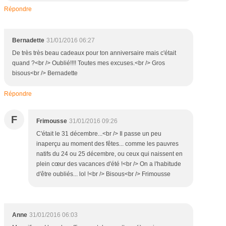
Répondre
Bernadette
31/01/2016 06:27
De très très beau cadeaux pour ton anniversaire mais c'était
quand ?<br /> Oublié!!!! Toutes mes excuses.<br /> Gros
bisous<br /> Bernadette
Répondre
F
Frimousse
31/01/2016 09:26
C'était le 31 décembre...<br /> Il passe un peu
inaperçu au moment des fêtes... comme les pauvres
natifs du 24 ou 25 décembre, ou ceux qui naissent en
plein cœur des vacances d'été !<br /> On a l'habitude
d'être oubliés... lol !<br /> Bisous<br /> Frimousse
Anne
31/01/2016 06:03