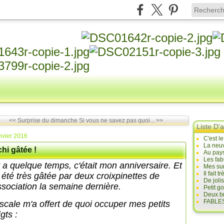
<< Surprise du dimanche
Si vous ne savez pas quoi... >>
Liste D'a
nvier 2016
C'est l
La neuv
hi gâtée !
Au pays
Les fab
 y a quelque temps, c'était mon anniversaire. Et
Mes sur
Il fait
i été très gâtée par deux croixpinettes de
De joli
association la semaine dernière.
Petit g
Deux br
FABLES
scale m'a offert de quoi occuper mes petits
gts :