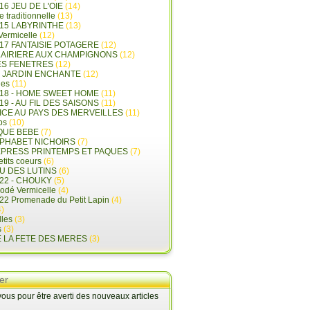
16 JEU DE L'OIE
(14)
e traditionnelle
(13)
015 LABYRINTHE
(13)
 Vermicelle
(12)
17 FANTAISIE POTAGERE
(12)
LAIRIERE AUX CHAMPIGNONS
(12)
ES FENETRES
(12)
E JARDIN ENCHANTE
(12)
les
(11)
018 - HOME SWEET HOME
(11)
19 - AU FIL DES SAISONS
(11)
LICE AU PAYS DES MERVEILLES
(11)
ps
(10)
QUE BEBE
(7)
LPHABET NICHOIRS
(7)
XPRESS PRINTEMPS ET PAQUES
(7)
tits coeurs
(6)
U DES LUTINS
(6)
22 - CHOUKY
(5)
rodé Vermicelle
(4)
22 Promenade du Petit Lapin
(4)
)
lles
(3)
s
(3)
E LA FETE DES MERES
(3)
er
us pour être averti des nouveaux articles