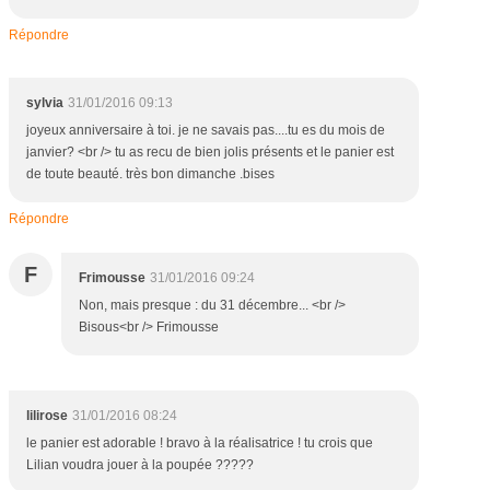
Répondre
sylvia
31/01/2016 09:13
joyeux anniversaire à toi. je ne savais pas....tu es du mois de
janvier? <br /> tu as recu de bien jolis présents et le panier est
de toute beauté. très bon dimanche .bises
Répondre
F
Frimousse
31/01/2016 09:24
Non, mais presque : du 31 décembre... <br />
Bisous<br /> Frimousse
lilirose
31/01/2016 08:24
le panier est adorable ! bravo à la réalisatrice ! tu crois que
Lilian voudra jouer à la poupée ?????