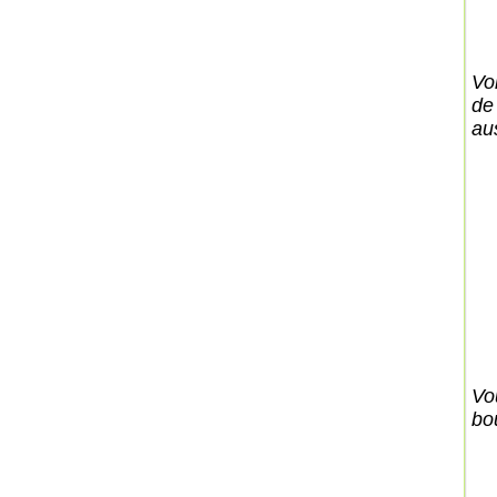
Vo
de 
au
Vo
bo