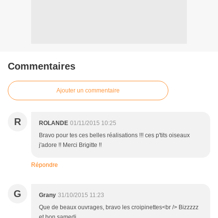
Commentaires
Ajouter un commentaire
R
ROLANDE
01/11/2015 10:25
Bravo pour tes ces belles réalisations !!! ces p'tits oiseaux
j'adore !! Merci Brigitte !!
Répondre
G
Grany
31/10/2015 11:23
Que de beaux ouvrages, bravo les croipinettes<br /> Bizzzzz
et bon samedi