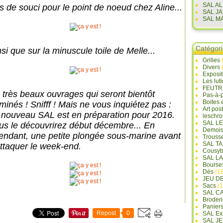
SAL A
s de souci pour le point de noeud chez Aline...
SAL J
SAL M
Catégor
si que sur la minuscule toile de Melle...
Grilles
Divers
Exposi
Les lut
FEUTR
 très beaux ouvrages qui seront bientôt
Pas-à-
Boites 
minés ! Snifff ! Mais ne vous inquiétez pas :
Art pos
 nouveau SAL est en préparation pour 2016.
leschr
SAL L
us le découvrirez début décembre... En
Demois
tendant, une petite plongée sous-marine avant
Trouss
SAL T
attaquer le week-end.
Cousyb
SAL L
Bourse
Dés
(18
JEU D
Sacs
(1
SAL C
Broderi
Panier
Repost
0
SAL Ex
SAL JE