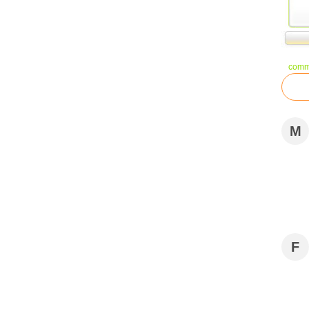
comm
M
F