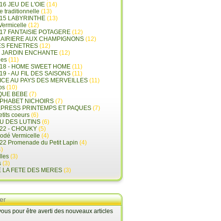
16 JEU DE L'OIE
(14)
e traditionnelle
(13)
015 LABYRINTHE
(13)
 Vermicelle
(12)
17 FANTAISIE POTAGERE
(12)
LAIRIERE AUX CHAMPIGNONS
(12)
ES FENETRES
(12)
E JARDIN ENCHANTE
(12)
les
(11)
018 - HOME SWEET HOME
(11)
19 - AU FIL DES SAISONS
(11)
LICE AU PAYS DES MERVEILLES
(11)
ps
(10)
QUE BEBE
(7)
LPHABET NICHOIRS
(7)
XPRESS PRINTEMPS ET PAQUES
(7)
tits coeurs
(6)
U DES LUTINS
(6)
22 - CHOUKY
(5)
rodé Vermicelle
(4)
22 Promenade du Petit Lapin
(4)
)
lles
(3)
s
(3)
E LA FETE DES MERES
(3)
er
us pour être averti des nouveaux articles