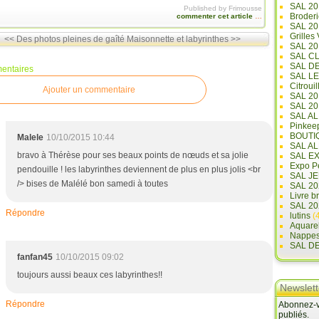
SAL 20
Published by Frimousse
Broderi
commenter cet article
…
SAL 2
Grilles
<< Des photos pleines de gaîté
Maisonnette et labyrinthes >>
SAL 20
SAL C
SAL D
entaires
SAL L
Citrouil
Ajouter un commentaire
SAL 2
SAL 20
SAL A
Pinkee
BOUTI
Malele
10/10/2015 10:44
SAL A
bravo à Thérèse pour ses beaux points de nœuds et sa jolie
SAL E
Expo Pe
pendouille ! les labyrinthes deviennent de plus en plus jolis <br
SAL JE
/> bises de Malélé bon samedi à toutes
SAL 20
Livre b
SAL 20
Répondre
lutins
(4
Aquare
Nappe
SAL D
fanfan45
10/10/2015 09:02
toujours aussi beaux ces labyrinthes!!
Newslett
Répondre
Abonnez-vo
publiés.