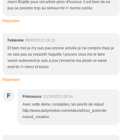
merci Brigitte pour cet article plein d'humour, il est bien de ne
pas se prendre trop au sérieux<br /> bonne soirée
Répondre
Fabienne
09/10/2015 19:23
Et bien moi je n'y suis pas encore arrivée je l'ai compris mais je
ne sais pas ou ressortir l'aiguille ! pouvez vous me le faire
savoir autrement je suis à jour j'enverrai ma photo ce week
end<br /> merci et bravo
Répondre
F
Frimousse
12/10/2015 20:14
Avec cette démo, inratables, les points de nœud :
http://www.dailymotion.com/video/x81ez_point-de-
noeud_creation