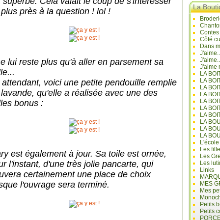
t superbe. Cela valait le coup de s'intéresser
La Bout
plus près à la question ! lol !
Broderi
Chanto
Contes
Côté cu
Dans mo
J'aime.
J'aime.
ne lui reste plus qu'à aller en parsement sa
J'aime 
lle...
LA BO
LA BOI
 attendant, voici une petite pendouille remplie
LA BOI
 lavande, qu'elle a réalisée avec une des
LA BO
LA BOI
lles bonus :
LA BOI
LA BOI
LA BO
LA BO
LA BO
L'école
Les fill
ry est également à jour. Sa toile est ornée,
Les Gre
r l'instant, d'une très jolie pancarte, qui
Les lut
Links
ouvera certainement une place de choix
MARQU
rsque l'ouvrage sera terminé.
MES G
Mes pet
Monoc
Petits 
Petits 
PORCE