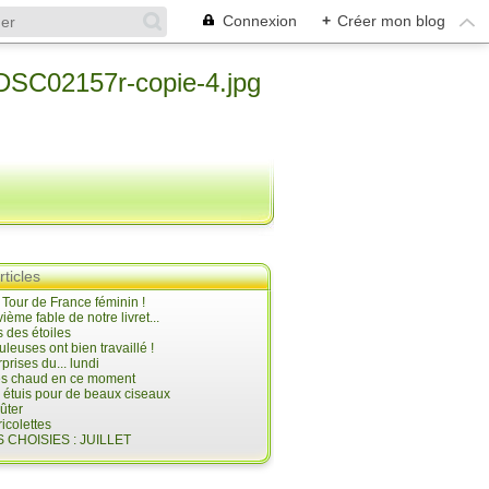
Connexion
+
Créer mon blog
rticles
e Tour de France féminin !
ième fable de notre livret...
 des étoiles
uleuses ont bien travaillé !
prises du... lundi
 très chaud en ce moment
s étuis pour de beaux ciseaux
oûter
icolettes
 CHOISIES : JUILLET