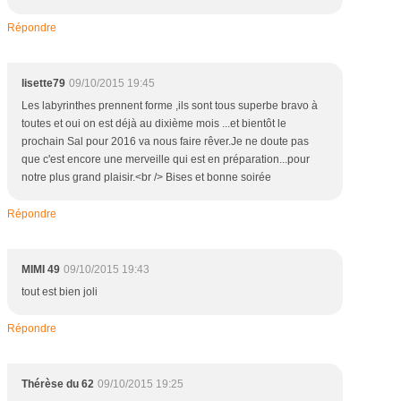
Répondre
lisette79
09/10/2015 19:45
Les labyrinthes prennent forme ,ils sont tous superbe bravo à
toutes et oui on est déjà au dixième mois ...et bientôt le
prochain Sal pour 2016 va nous faire rêver.Je ne doute pas
que c'est encore une merveille qui est en préparation...pour
notre plus grand plaisir.<br /> Bises et bonne soirée
Répondre
MIMI 49
09/10/2015 19:43
tout est bien joli
Répondre
Thérèse du 62
09/10/2015 19:25