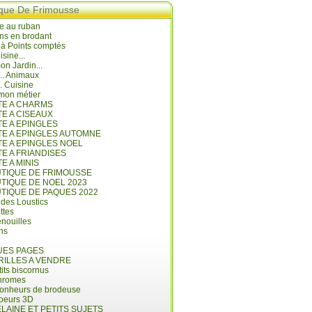
ique De Frimousse
e au ruban
ns en brodant
 à Points comptés
isine...
n Jardin...
... Animaux
.. Cuisine
mon métier
ITE A CHARMS
TE A CISEAUX
TE A EPINGLES
ITE A EPINGLES AUTOMNE
TE A EPINGLES NOEL
TE A FRIANDISES
TE A MINIS
UTIQUE DE FRIMOUSSE
UTIQUE DE NOEL 2023
UTIQUE DE PAQUES 2022
 des Loustics
ettes
nouilles
ins
ES PAGES
RILLES A VENDRE
its biscornus
hromes
bonheurs de brodeuse
coeurs 3D
LAINE ET PETITS SUJETS