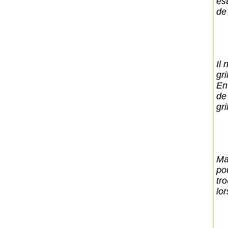
es
de 
Il 
gri
En
de
gri
Ma
pou
tr
lo