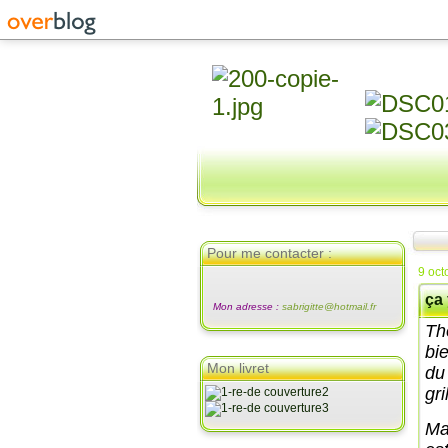
Pour me contacter :
9 oct
ça 
Mon adresse :
sabrigitte@hotmail.fr
Th
bie
Mon livret
du
gri
Mai