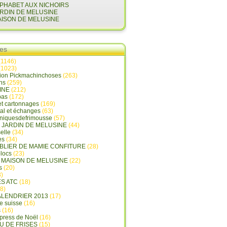
LPHABET AUX NICHOIRS
ARDIN DE MELUSINE
AISON DE MELUSINE
ies
(1146)
(1023)
tion Pickmachinchoses
(263)
ins
(259)
INE
(212)
pas
(172)
et cartonnages
(169)
tal et échanges
(63)
oniquesdefrimousse
(57)
E JARDIN DE MELUSINE
(44)
elle
(34)
es
(34)
ABLIER DE MAMIE CONFITURE
(28)
locs
(23)
A MAISON DE MELUSINE
(22)
s
(20)
)
ES ATC
(18)
8)
ALENDRIER 2013
(17)
e suisse
(16)
s
(16)
press de Noël
(16)
U DE FRISES
(15)