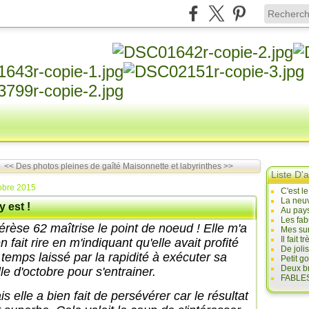
<< Des photos pleines de gaîté
Maisonnette et labyrinthes >>
Liste D'a
obre 2015
C'est l
La neuv
y est !
Au pays
Les fab
érèse 62 maîtrise le point de noeud ! Elle m'a
Mes sur
Il fait
n fait rire en m'indiquant qu'elle avait profité
De joli
 temps laissé par la rapidité à exécuter sa
Petit g
Deux br
lle d'octobre pour s'entrainer.
FABLES
s elle a bien fait de persévérer car le résultat