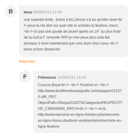
B
beya
09/08/2015 12:48
une superbe boite , bravo à toi,Lilirose n'a pu qu'etre ravie<br
/> peux tu me dire sur quel site tu achetes ta feutrine, merci .
<br /> ici pas une goutte de pluie!! après un 19° au plus froid
de la nuit la t° remonte !!!!!!!! je n'en peux plus.cela fait
presque 2 mois maintenant que cela dure chez nous.<br />
bises et bon dimanche
Répondre
F
Frimousse
10/08/2015 18:19
Coucou Beya<br /> <br /> Feutrine ici :<br />
http://www.desfillesetuneaiguille.com/epages/21037
5.sf/fr_FR/?
ObjectPath=/Shops/210375/Categories/FEU/FEUT/T
HE_CINNAMON_PATCH<br /> <br /> et là :
http://www.mercerie-en-ligne.fr/index.php/mercerie-
en-ligne-tissus-doublure-vestimentaire/mercerie-en-
ligne-feutrine