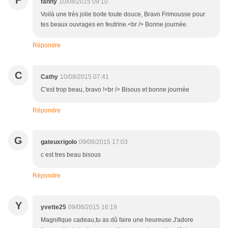
F
fanny
10/08/2015 09:10
Voilà une très jolie boite toute douce, Bravo Frimousse pour
tes beaux ouvrages en feutrine.<br /> Bonne journée.
Répondre
C
Cathy
10/08/2015 07:41
C'est trop beau, bravo !<br /> Bisous et bonne journée
Répondre
G
gateuxrigolo
09/08/2015 17:03
c est tres beau bisous
Répondre
Y
yvette25
09/08/2015 16:19
Magnifique cadeau,tu as dû faire une heureuse.J'adore