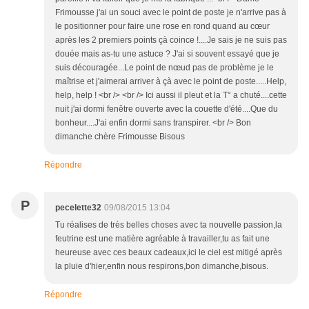
Frimousse j'ai un souci avec le point de poste je n'arrive pas à
le positionner pour faire une rose en rond quand au cœur
après les 2 premiers points çà coince !....Je sais je ne suis pas
douée mais as-tu une astuce ? J'ai si souvent essayé que je
suis découragée...Le point de nœud pas de problème je le
maîtrise et j'aimerai arriver à çà avec le point de poste.....Help,
help, help ! <br /> <br /> Ici aussi il pleut et la T° a chuté....cette
nuit j'ai dormi fenêtre ouverte avec la couette d'été....Que du
bonheur....J'ai enfin dormi sans transpirer. <br /> Bon
dimanche chère Frimousse Bisous
Répondre
P
pecelette32
09/08/2015 13:04
Tu réalises de très belles choses avec ta nouvelle passion,la
feutrine est une matière agréable à travailler,tu as fait une
heureuse avec ces beaux cadeaux,ici le ciel est mitigé après
la pluie d'hier,enfin nous respirons,bon dimanche,bisous.
Répondre