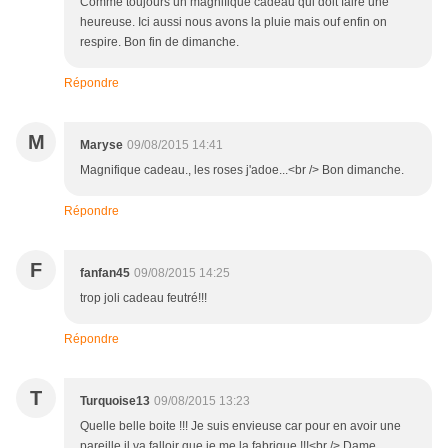
Comme toujours un magnifique cadeau qui doit faire une
heureuse. Ici aussi nous avons la pluie mais ouf enfin on
respire. Bon fin de dimanche.
Répondre
M
Maryse
09/08/2015 14:41
Magnifique cadeau., les roses j'adoe...<br /> Bon dimanche.
Répondre
F
fanfan45
09/08/2015 14:25
trop joli cadeau feutré!!!
Répondre
T
Turquoise13
09/08/2015 13:23
Quelle belle boite !!! Je suis envieuse car pour en avoir une
pareille il va falloir que je me la fabrique !!!<br /> Dame