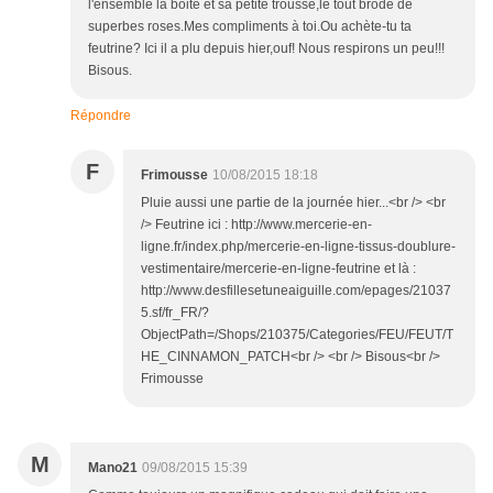
l'ensemble la boite et sa petite trousse,le tout brodé de
superbes roses.Mes compliments à toi.Ou achète-tu ta
feutrine? Ici il a plu depuis hier,ouf! Nous respirons un peu!!!
Bisous.
Répondre
F
Frimousse
10/08/2015 18:18
Pluie aussi une partie de la journée hier...<br /> <br
/> Feutrine ici : http://www.mercerie-en-
ligne.fr/index.php/mercerie-en-ligne-tissus-doublure-
vestimentaire/mercerie-en-ligne-feutrine et là :
http://www.desfillesetuneaiguille.com/epages/21037
5.sf/fr_FR/?
ObjectPath=/Shops/210375/Categories/FEU/FEUT/T
HE_CINNAMON_PATCH<br /> <br /> Bisous<br />
Frimousse
M
Mano21
09/08/2015 15:39