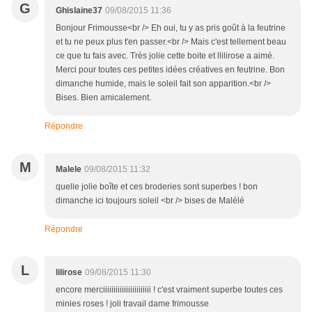
G
Ghislaine37
09/08/2015 11:36
Bonjour Frimousse<br /> Eh oui, tu y as pris goût à la feutrine
et tu ne peux plus t'en passer.<br /> Mais c'est tellement beau
ce que tu fais avec. Très jolie cette boite et llilirose a aimé.
Merci pour toutes ces petites idées créatives en feutrine. Bon
dimanche humide, mais le soleil fait son apparition.<br />
Bises. Bien amicalement.
Répondre
M
Malele
09/08/2015 11:32
quelle jolie boîte et ces broderies sont superbes ! bon
dimanche ici toujours soleil <br /> bises de Malélé
Répondre
L
lilirose
09/08/2015 11:30
encore merciiiiiiiiiiiiiiiiiiiiiii ! c'est vraiment superbe toutes ces
minies roses ! joli travail dame frimousse