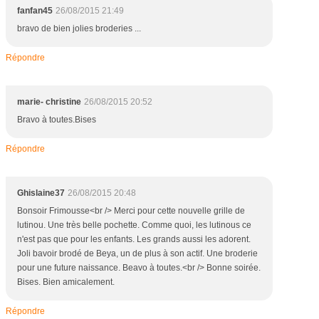
fanfan45
26/08/2015 21:49
bravo de bien jolies broderies ...
Répondre
marie- christine
26/08/2015 20:52
Bravo à toutes.Bises
Répondre
Ghislaine37
26/08/2015 20:48
Bonsoir Frimousse<br /> Merci pour cette nouvelle grille de
lutinou. Une très belle pochette. Comme quoi, les lutinous ce
n'est pas que pour les enfants. Les grands aussi les adorent.
Joli bavoir brodé de Beya, un de plus à son actif. Une broderie
pour une future naissance. Beavo à toutes.<br /> Bonne soirée.
Bises. Bien amicalement.
Répondre