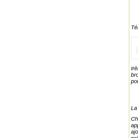
Té
Ir
br
po
La
Ch
ap
ajo