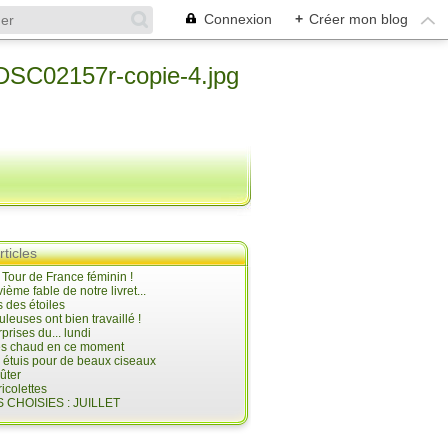
Connexion
+
Créer mon blog
rticles
e Tour de France féminin !
ième fable de notre livret...
 des étoiles
uleuses ont bien travaillé !
prises du... lundi
 très chaud en ce moment
s étuis pour de beaux ciseaux
oûter
icolettes
 CHOISIES : JUILLET