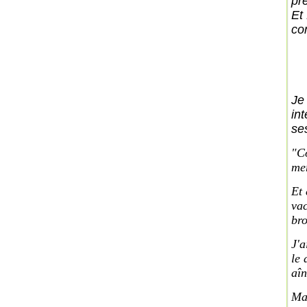
pr
Et
con
Je 
in
se
"Co
mer
Et 
vac
bro
J'a
le 
aîn
Mai