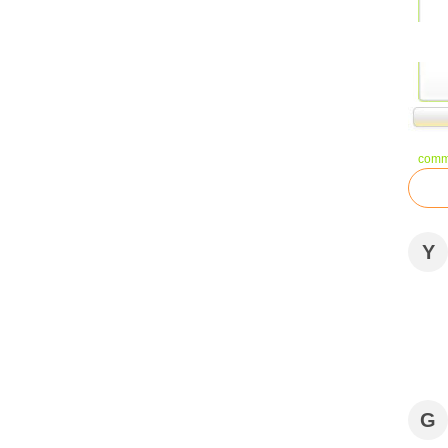
comm
Y
G