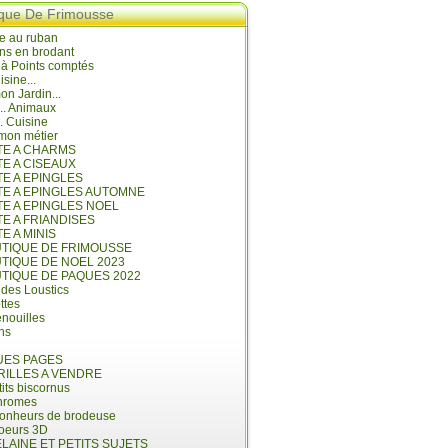
ique De Frimousse
e au ruban
ns en brodant
 à Points comptés
isine...
n Jardin...
... Animaux
.. Cuisine
mon métier
ITE A CHARMS
TE A CISEAUX
TE A EPINGLES
ITE A EPINGLES AUTOMNE
TE A EPINGLES NOEL
TE A FRIANDISES
TE A MINIS
UTIQUE DE FRIMOUSSE
UTIQUE DE NOEL 2023
UTIQUE DE PAQUES 2022
 des Loustics
ettes
nouilles
ins
ES PAGES
RILLES A VENDRE
its biscornus
hromes
bonheurs de brodeuse
coeurs 3D
LAINE ET PETITS SUJETS