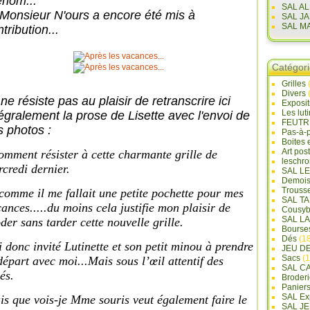
énom...
SAL A
 Monsieur N'ours a encore été mis à
SAL J
SAL M
tribution...
Catégor
Grilles
Divers
ne résiste pas au plaisir de retranscrire ici
Exposi
Les lut
tégralement la prose de Lisette avec l'envoi de
FEUTR
s photos :
Pas-à-
Boites 
Art pos
mment résister à cette charmante grille de
leschr
credi dernier.
SAL L
Demois
Trouss
comme il me fallait une petite pochette pour mes
SAL T
ances.....du moins cela justifie mon plaisir de
Cousyb
SAL L
der sans tarder cette nouvelle grille.
Bourse
Dés
(18
i donc invité Lutinette et son petit minou à prendre
JEU D
Sacs
(1
départ avec moi...Mais sous l’œil attentif des
SAL C
és.
Broderi
Panier
SAL Ex
s que vois-je Mme souris veut également faire le
SAL JE