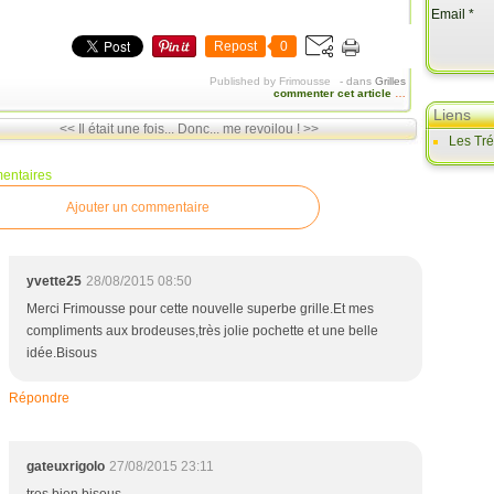
Email
Repost
0
Published by Frimousse
-
dans
Grilles
commenter cet article
…
Liens
<< Il était une fois...
Donc... me revoilou ! >>
Les Tr
entaires
Ajouter un commentaire
yvette25
28/08/2015 08:50
Merci Frimousse pour cette nouvelle superbe grille.Et mes
compliments aux brodeuses,très jolie pochette et une belle
idée.Bisous
Répondre
gateuxrigolo
27/08/2015 23:11