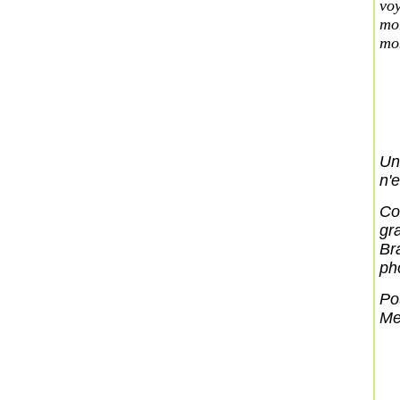
voy
mon
mon
Un
n'
Co
gra
Br
ph
Po
Me