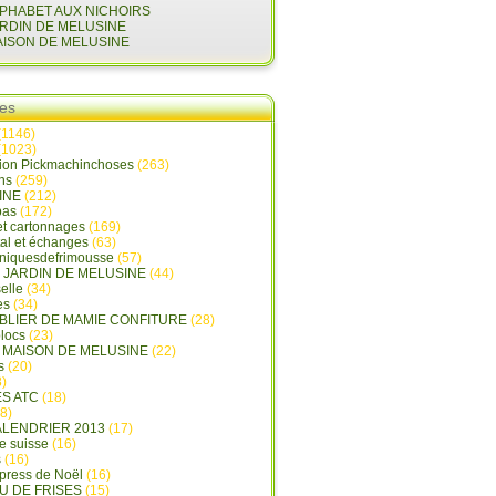
LPHABET AUX NICHOIRS
ARDIN DE MELUSINE
AISON DE MELUSINE
ies
(1146)
(1023)
tion Pickmachinchoses
(263)
ins
(259)
INE
(212)
pas
(172)
et cartonnages
(169)
tal et échanges
(63)
oniquesdefrimousse
(57)
E JARDIN DE MELUSINE
(44)
elle
(34)
es
(34)
ABLIER DE MAMIE CONFITURE
(28)
locs
(23)
A MAISON DE MELUSINE
(22)
s
(20)
)
ES ATC
(18)
8)
ALENDRIER 2013
(17)
e suisse
(16)
s
(16)
press de Noël
(16)
U DE FRISES
(15)