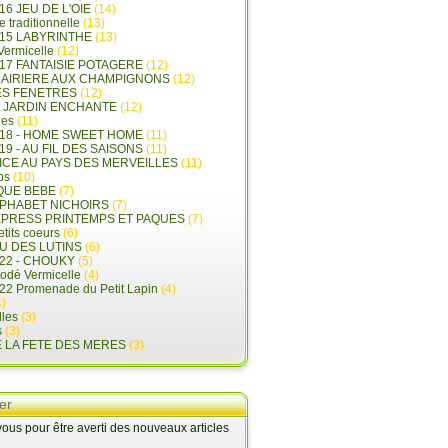
16 JEU DE L'OIE
(14)
e traditionnelle
(13)
015 LABYRINTHE
(13)
 Vermicelle
(12)
17 FANTAISIE POTAGERE
(12)
LAIRIERE AUX CHAMPIGNONS
(12)
ES FENETRES
(12)
E JARDIN ENCHANTE
(12)
les
(11)
018 - HOME SWEET HOME
(11)
19 - AU FIL DES SAISONS
(11)
LICE AU PAYS DES MERVEILLES
(11)
ps
(10)
QUE BEBE
(7)
LPHABET NICHOIRS
(7)
XPRESS PRINTEMPS ET PAQUES
(7)
tits coeurs
(6)
U DES LUTINS
(6)
22 - CHOUKY
(5)
rodé Vermicelle
(4)
22 Promenade du Petit Lapin
(4)
)
lles
(3)
s
(3)
E LA FETE DES MERES
(3)
er
us pour être averti des nouveaux articles