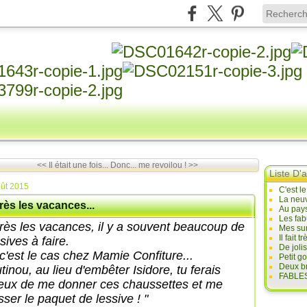
<< Il était une fois...
Donc... me revoilou ! >>
Liste D'a
ût 2015
C'est l
La neuv
ès les vacances...
Au pays
Les fab
rès les vacances, il y a souvent beaucoup de
Mes sur
Il fait
sives à faire.
De joli
 c'est le cas chez Mamie Confiture...
Petit g
Deux br
tinou, au lieu d'embêter Isidore, tu ferais
FABLES
eux de me donner ces chaussettes et me
sser le paquet de lessive ! "