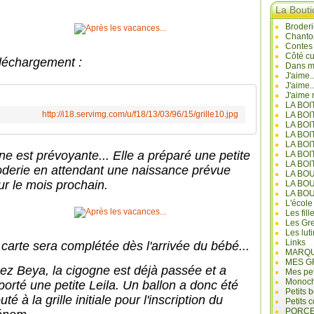
La Bout
Broderi
Chanto
Contes
Côté cu
léchargement :
Dans mo
J'aime.
J'aime.
J'aime 
LA BO
http://i18.servimg.com/u/f18/13/03/96/15/grille10.jpg
LA BOI
LA BOI
LA BO
LA BOI
ène est prévoyante... Elle a préparé une petite
LA BOI
LA BOI
oderie en attendant une naissance prévue
LA BO
ur le mois prochain.
LA BO
LA BO
L'école
Les fill
Les Gre
Les lut
Links
 carte sera complétée dès l'arrivée du bébé...
MARQU
MES G
ez Beya, la cigogne est déjà passée et a
Mes pet
Monoc
porté une petite Leila. Un ballon a donc été
Petits 
uté à la grille initiale pour l'inscription du
Petits 
PORCE