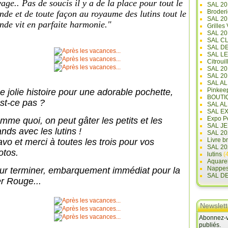
age.. Pas de soucis il y a de la place pour tout le
SAL 20
Broderi
de et de toute façon au royaume des lutins
tout le
SAL 2
de vit en parfaite harmonie."
Grilles
SAL 20
SAL C
SAL D
SAL L
Citrouil
SAL 2
SAL 20
SAL A
Pinkee
e jolie histoire pour une adorable pochette,
BOUTI
est-ce pas ?
SAL A
SAL E
Expo Pe
mme quoi, on peut gâter les petits et les
SAL JE
nds avec les lutins !
SAL 20
Livre b
avo et merci à toutes les trois pour vos
SAL 20
otos.
lutins
(4
Aquare
Nappe
ur terminer, embarquement immédiat pour la
SAL D
r Rouge...
Newslett
Abonnez-vo
publiés.