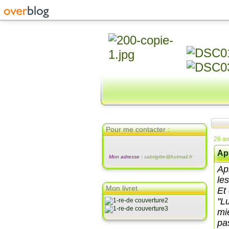
Pour me contacter :
26 ao
Apr
Mon adresse :
sabrigitte@hotmail.fr
Ap
les
Mon livret
Et
"Lu
mi
pa