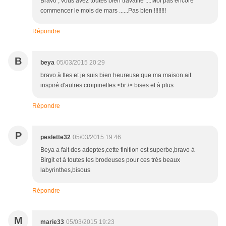
Bravo , vous avez toutes bien travaillé ....Moi pas encore
commencer le mois de mars ......Pas bien !!!!!!!!
Répondre
B
beya
05/03/2015 20:29
bravo à ttes et je suis bien heureuse que ma maison ait
inspiré d'autres croipinettes.<br /> bises et à plus
Répondre
P
peslette32
05/03/2015 19:46
Beya a fait des adeptes,cette finition est superbe,bravo à
Birgit et à toutes les brodeuses pour ces très beaux
labyrinthes,bisous
Répondre
M
marie33
05/03/2015 19:23