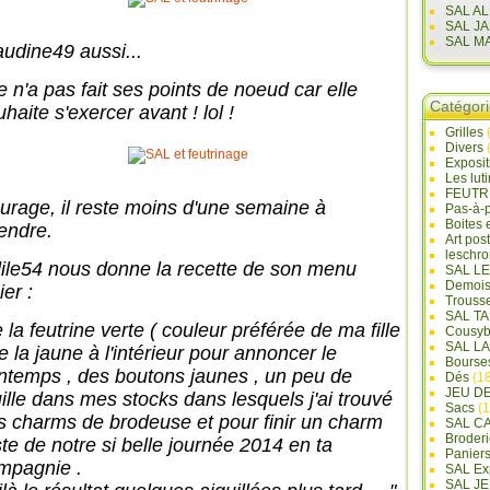
SAL A
SAL J
SAL M
audine49 aussi...
e n'a pas fait ses points de noeud car elle
Catégor
haite s'exercer avant ! lol !
Grilles
Divers
Exposi
Les lut
FEUTR
urage, il reste moins d'une semaine à
Pas-à-
Boites 
tendre.
Art pos
leschr
ile54 nous donne la recette de son menu
SAL L
Demois
ier :
Trouss
SAL T
 la feutrine verte ( couleur préférée de ma fille
Cousyb
SAL L
e la jaune à l'intérieur pour annoncer le
Bourse
intemps , des boutons jaunes , un peu de
Dés
(18
JEU D
uille dans mes stocks dans lesquels j'ai trouvé
Sacs
(1
s charms de brodeuse et pour finir un charm
SAL C
Broderi
ste de notre si belle journée 2014 en ta
Panier
mpagnie .
SAL Ex
SAL JE