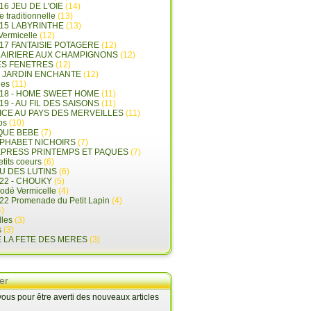
16 JEU DE L'OIE
(14)
e traditionnelle
(13)
015 LABYRINTHE
(13)
 Vermicelle
(12)
17 FANTAISIE POTAGERE
(12)
LAIRIERE AUX CHAMPIGNONS
(12)
ES FENETRES
(12)
E JARDIN ENCHANTE
(12)
les
(11)
018 - HOME SWEET HOME
(11)
19 - AU FIL DES SAISONS
(11)
LICE AU PAYS DES MERVEILLES
(11)
ps
(10)
QUE BEBE
(7)
LPHABET NICHOIRS
(7)
XPRESS PRINTEMPS ET PAQUES
(7)
tits coeurs
(6)
U DES LUTINS
(6)
22 - CHOUKY
(5)
rodé Vermicelle
(4)
22 Promenade du Petit Lapin
(4)
)
lles
(3)
s
(3)
E LA FETE DES MERES
(3)
er
us pour être averti des nouveaux articles