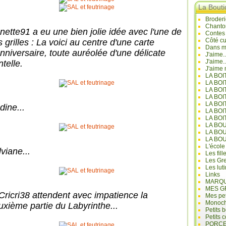
La Bout
Broderi
Chanto
nette91 a eu une bien jolie idée avec l'une de
Contes
Côté cu
 grilles : La voici au centre d'une carte
Dans mo
anniversaire, toute auréolée d'une délicate
J'aime.
J'aime.
telle.
J'aime 
LA BO
LA BOI
LA BOI
LA BO
LA BOI
dine...
LA BOI
LA BOI
LA BO
LA BO
LA BO
L'école
viane...
Les fill
Les Gre
Les lut
Links
MARQU
MES G
 Cricri38 attendent avec impatience la
Mes pet
Monoc
uxième partie du Labyrinthe...
Petits 
Petits 
PORCE