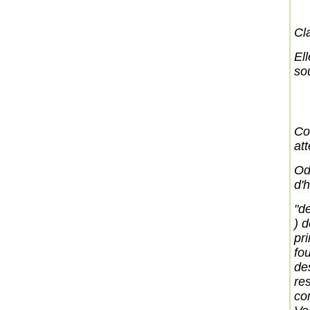
Cl
Ell
sou
Co
at
Od
d'h
"de
) d
pr
fo
de
re
co