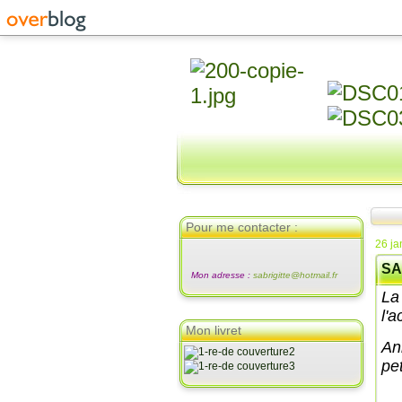
Pour me contacter :
26 ja
SA
Mon adresse :
sabrigitte@hotmail.fr
La
l'a
Mon livret
Ann
pet