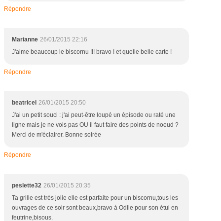
Répondre
Marianne
26/01/2015 22:16
J'aime beaucoup le biscornu !!! bravo ! et quelle belle carte !
Répondre
beatricel
26/01/2015 20:50
J'ai un petit souci : j'ai peut-être loupé un épisode ou raté une
ligne mais je ne vois pas OU il faut faire des points de noeud ?
Merci de m'éclairer. Bonne soirée
Répondre
peslette32
26/01/2015 20:35
Ta grille est très jolie elle est parfaite pour un biscornu,tous les
ouvrages de ce soir sont beaux,bravo à Odile pour son étui en
feutrine,bisous.