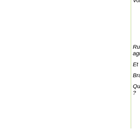
Voi
Ru
agr
Et
Br
Qu
?