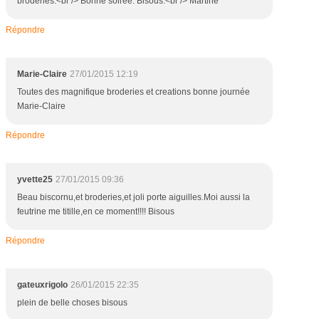
broderies.<br /> Bonne soirée. Bisous.<br /> Martine
Répondre
Marie-Claire
27/01/2015 12:19
Toutes des magnifique broderies et creations bonne journée
Marie-Claire
Répondre
yvette25
27/01/2015 09:36
Beau biscornu,et broderies,et joli porte aiguilles.Moi aussi la
feutrine me titille,en ce moment!!!! Bisous
Répondre
gateuxrigolo
26/01/2015 22:35
plein de belle choses bisous