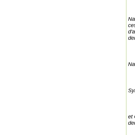
Na
ces
d'
den
Na
Syl
et
de