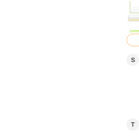
comm
S
T