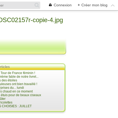
Connexion
+
Créer mon blog
rticles
e Tour de France féminin !
ième fable de notre livret...
 des étoiles
uleuses ont bien travaillé !
prises du... lundi
 très chaud en ce moment
s étuis pour de beaux ciseaux
oûter
icolettes
 CHOISIES : JUILLET