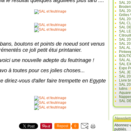
là le résultat quelques aiguillées plus tard ...."
SAL 20
Broderi
SAL 2
Grilles
SAL 20
SAL C
SAL D
SAL L
Citrouil
SAL 2
bans, boutons et points de noeud sont venus
SAL 20
SAL A
émentés ce joli petit étui printanier.
Pinkee
BOUTI
 voici une nouvelle adepte du feutrinage !
SAL A
SAL E
Expo Pe
avo à toutes pour ces jolies choses...
SAL JE
SAL 20
e diriez-vous d'aller faire trempette en Egypte
Livre b
SAL 20
lutins
(4
Aquare
Nappe
SAL D
Newslett
Abonnez-vo
Repost
0
publiés.