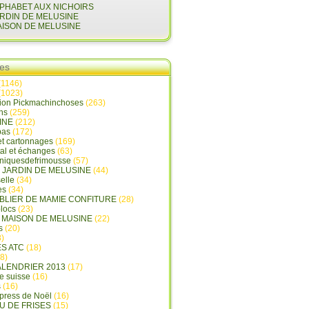
LPHABET AUX NICHOIRS
ARDIN DE MELUSINE
AISON DE MELUSINE
ies
(1146)
(1023)
tion Pickmachinchoses
(263)
ins
(259)
INE
(212)
pas
(172)
et cartonnages
(169)
tal et échanges
(63)
oniquesdefrimousse
(57)
E JARDIN DE MELUSINE
(44)
elle
(34)
es
(34)
ABLIER DE MAMIE CONFITURE
(28)
locs
(23)
A MAISON DE MELUSINE
(22)
s
(20)
)
ES ATC
(18)
8)
ALENDRIER 2013
(17)
e suisse
(16)
s
(16)
press de Noël
(16)
U DE FRISES
(15)