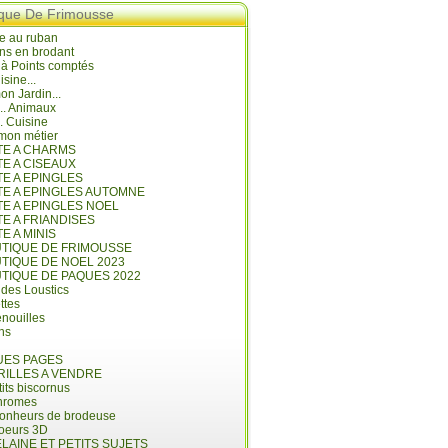
ique De Frimousse
e au ruban
ns en brodant
 à Points comptés
isine...
n Jardin...
... Animaux
.. Cuisine
mon métier
ITE A CHARMS
TE A CISEAUX
TE A EPINGLES
ITE A EPINGLES AUTOMNE
TE A EPINGLES NOEL
TE A FRIANDISES
TE A MINIS
UTIQUE DE FRIMOUSSE
UTIQUE DE NOEL 2023
UTIQUE DE PAQUES 2022
 des Loustics
ettes
nouilles
ins
ES PAGES
RILLES A VENDRE
its biscornus
hromes
bonheurs de brodeuse
coeurs 3D
LAINE ET PETITS SUJETS