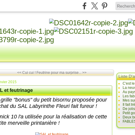
<< Cui cui !
Feutrine pour ma surprise... >>
Liste D'a
nvier 2015
C'est l
La neuv
L et feutrinage
Au pays
Les fab
 grille "bonus" du petit bisornu proposée pour
Mes sur
Il fait
chat du SAL Labyrinthe Fleuri fait fureur !
De joli
Petit g
ick 10 l'a utilisée pour la réalisation de cette
Deux br
FABLES
ite merveille printanière !