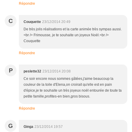
Répondre
C
Couquette
23/12/2014 20:49
De très jolis réalisations et la carte animée très sympas aussi.
<br /> Frimousse, je te souhaite un joyeux Noël.<br />
Couquette
Répondre
P
peslette32
23/12/2014 20:08
Ce soir encore nous sommes gâtées,j'aime beaucoup la
couleur de la toile d'Elena,on croirait qu'elle est en pain
d'épice,je te souhaite un très joyeux noël entourée de toute ta
petite famille,profites-en bien,gros bisous.
Répondre
G
Ginga
23/12/2014 19:57