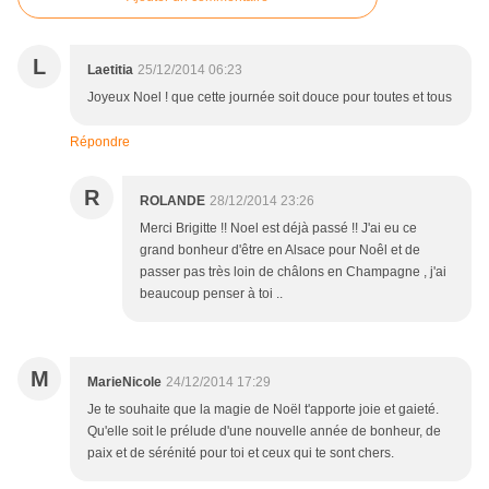
L
Laetitia
25/12/2014 06:23
Joyeux Noel ! que cette journée soit douce pour toutes et tous
Répondre
R
ROLANDE
28/12/2014 23:26
Merci Brigitte !! Noel est déjà passé !! J'ai eu ce
grand bonheur d'être en Alsace pour Noêl et de
passer pas très loin de châlons en Champagne , j'ai
beaucoup penser à toi ..
M
MarieNicole
24/12/2014 17:29
Je te souhaite que la magie de Noël t'apporte joie et gaieté.
Qu'elle soit le prélude d'une nouvelle année de bonheur, de
paix et de sérénité pour toi et ceux qui te sont chers.