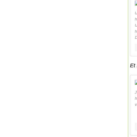
h
h
D
Et 
J
h
v