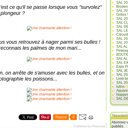
SAL 20
'est ce qu'il se passe lorsque vous "survolez"
Broderi
SAL 2
 plongeur ?
Grilles
SAL 20
SAL C
SAL D
SAL L
Citrouil
SAL 2
us vous retrouvez à nager parmi ses bulles !
SAL 20
SAL A
 reconnais les palmes de mon mari...
Pinkee
BOUTI
SAL A
SAL E
Expo Pe
SAL JE
n, on arrête de s'amuser avec les bulles, et on
SAL 20
otographie les poissons...
Livre b
SAL 20
lutins
(4
Aquare
Nappe
SAL D
Newslett
Repost
0
Abonnez-vo
publiés.
Published by Frimousse