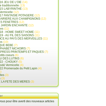
16 JEU DE L'OIE
(14)
e traditionnelle
(13)
015 LABYRINTHE
(13)
 Vermicelle
(12)
17 FANTAISIE POTAGERE
(12)
LAIRIERE AUX CHAMPIGNONS
(12)
ES FENETRES
(12)
E JARDIN ENCHANTE
(12)
les
(11)
018 - HOME SWEET HOME
(11)
19 - AU FIL DES SAISONS
(11)
LICE AU PAYS DES MERVEILLES
(11)
ps
(10)
QUE BEBE
(7)
LPHABET NICHOIRS
(7)
XPRESS PRINTEMPS ET PAQUES
(7)
tits coeurs
(6)
U DES LUTINS
(6)
22 - CHOUKY
(5)
rodé Vermicelle
(4)
22 Promenade du Petit Lapin
(4)
)
lles
(3)
s
(3)
E LA FETE DES MERES
(3)
er
us pour être averti des nouveaux articles