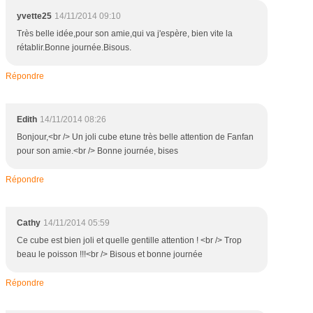
yvette25
14/11/2014 09:10
Très belle idée,pour son amie,qui va j'espère, bien vite la
rétablir.Bonne journée.Bisous.
Répondre
Edith
14/11/2014 08:26
Bonjour,<br /> Un joli cube etune très belle attention de Fanfan
pour son amie.<br /> Bonne journée, bises
Répondre
Cathy
14/11/2014 05:59
Ce cube est bien joli et quelle gentille attention ! <br /> Trop
beau le poisson !!!<br /> Bisous et bonne journée
Répondre