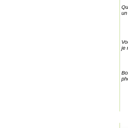
Qu
un
Vo
je
Bo
ph