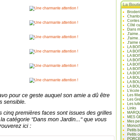
La Bout
Broderi
Chanto
Contes
Côté cu
Dans mo
J'aime.
J'aime.
J'aime 
LA BO
LA BOI
LA BOI
LA BO
LA BOI
LA BOI
LA BOI
LA BO
LA BO
LA BO
L'école
avo pour ce geste auquel son amie a dû être
Les fill
Les Gre
s sensible.
Les lut
Links
s cinq premières faces sont issues des grilles
MARQU
MES G
 la catégorie "Dans mon Jardin..." que vous
Mes pet
rouverez ici :
Monoc
Petits 
Petits 
PORCE