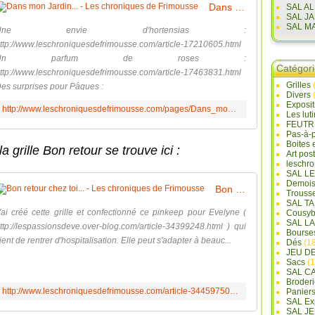
Dans mon Jardin... - Les chroniques de Frimousse
SAL A
SAL J
SAL M
Une envie d'hortensias :
ttp://www.leschroniquesdefrimousse.com/article-17210605.html
Un parfum de roses :
Catégor
ttp://www.leschroniquesdefrimousse.com/article-17463831.html
Grilles
es surprises pour Pâques :
Divers
Exposi
http://www.leschroniquesdefrimousse.com/pages/Dans_mon_Jardin-368716.html
Les lut
FEUTR
Pas-à-
Boites 
la grille Bon retour se trouve ici :
Art pos
leschr
SAL L
Demois
Bon retour chez toi... - Les chroniques de Frimousse
Trouss
SAL T
'ai créé cette grille et confectionné ce pinkeep pour Evelyne (
Cousyb
SAL L
ttp://lespassionsdeve.over-blog.com/article-34399248.html ) qui
Bourse
ient de rentrer d'hospitalisation. Elle peut s'adapter à beauc...
Dés
(18
JEU D
Sacs
(1
SAL C
Broderi
http://www.leschroniquesdefrimousse.com/article-34459750.html
Panier
SAL Ex
SAL JE