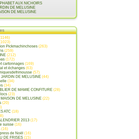
LPHABET AUX NICHOIRS
ARDIN DE MELUSINE
AISON DE MELUSINE
ies
(1146)
(1023)
tion Pickmachinchoses
(263)
ins
(259)
INE
(212)
pas
(172)
et cartonnages
(169)
tal et échanges
(63)
oniquesdefrimousse
(57)
E JARDIN DE MELUSINE
(44)
elle
(34)
es
(34)
ABLIER DE MAMIE CONFITURE
(28)
locs
(23)
A MAISON DE MELUSINE
(22)
s
(20)
)
ES ATC
(18)
8)
ALENDRIER 2013
(17)
e suisse
(16)
s
(16)
press de Noël
(16)
U DE FRISES
(15)