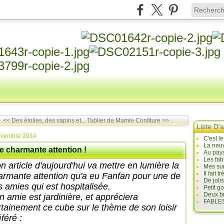
<< Des étoiles, des sapins et...
Tablier de Mamie Confiture >>
Liste D'a
ovembre 2014
C'est l
La neuv
e charmante attention !
Au pays
Les fab
n article d'aujourd'hui va mettre en lumière la
Mes sur
Il fait
armante attention qu'a eu Fanfan pour une de
De joli
s amies qui est hospitalisée.
Petit g
Deux br
n amie est jardinière, et appréciera
FABLES
rtainement ce cube sur le thème de son loisir
féré :