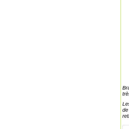
Br
trè
Le
de
ret