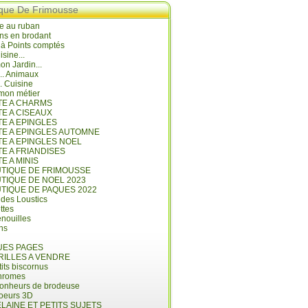
ique De Frimousse
e au ruban
ns en brodant
 à Points comptés
isine...
n Jardin...
... Animaux
.. Cuisine
mon métier
ITE A CHARMS
TE A CISEAUX
TE A EPINGLES
ITE A EPINGLES AUTOMNE
TE A EPINGLES NOEL
TE A FRIANDISES
TE A MINIS
UTIQUE DE FRIMOUSSE
UTIQUE DE NOEL 2023
UTIQUE DE PAQUES 2022
 des Loustics
ettes
nouilles
ins
ES PAGES
RILLES A VENDRE
its biscornus
hromes
bonheurs de brodeuse
coeurs 3D
LAINE ET PETITS SUJETS