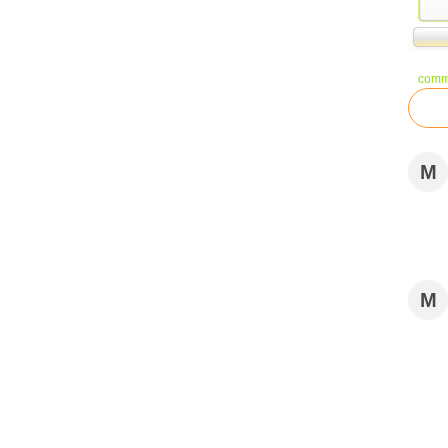
comm
M
M