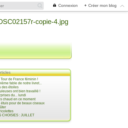
Connexion
+
Créer mon blog
rticles
e Tour de France féminin !
ième fable de notre livret...
 des étoiles
uleuses ont bien travaillé !
prises du... lundi
 très chaud en ce moment
s étuis pour de beaux ciseaux
oûter
icolettes
 CHOISIES : JUILLET