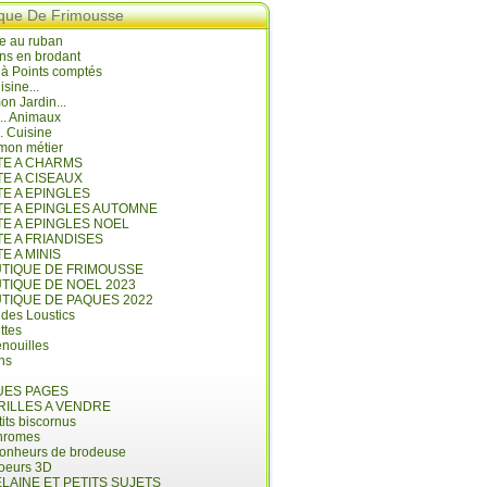
ique De Frimousse
e au ruban
ns en brodant
 à Points comptés
isine...
n Jardin...
... Animaux
.. Cuisine
mon métier
ITE A CHARMS
TE A CISEAUX
TE A EPINGLES
ITE A EPINGLES AUTOMNE
TE A EPINGLES NOEL
TE A FRIANDISES
TE A MINIS
UTIQUE DE FRIMOUSSE
UTIQUE DE NOEL 2023
UTIQUE DE PAQUES 2022
 des Loustics
ettes
nouilles
ins
ES PAGES
RILLES A VENDRE
its biscornus
hromes
bonheurs de brodeuse
coeurs 3D
LAINE ET PETITS SUJETS