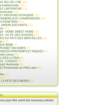
16 JEU DE L'OIE
(14)
e traditionnelle
(13)
015 LABYRINTHE
(13)
 Vermicelle
(12)
17 FANTAISIE POTAGERE
(12)
LAIRIERE AUX CHAMPIGNONS
(12)
ES FENETRES
(12)
E JARDIN ENCHANTE
(12)
les
(11)
018 - HOME SWEET HOME
(11)
19 - AU FIL DES SAISONS
(11)
LICE AU PAYS DES MERVEILLES
(11)
ps
(10)
QUE BEBE
(7)
LPHABET NICHOIRS
(7)
XPRESS PRINTEMPS ET PAQUES
(7)
tits coeurs
(6)
U DES LUTINS
(6)
22 - CHOUKY
(5)
rodé Vermicelle
(4)
22 Promenade du Petit Lapin
(4)
)
lles
(3)
s
(3)
E LA FETE DES MERES
(3)
er
us pour être averti des nouveaux articles