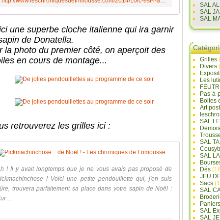
http://www.leschroniquesdefrimousse.com/2014/10/c-est-l-automne.html
SAL A
SAL J
SAL M
ici une superbe cloche italienne qui ira garnir
 sapin de Donatella.
Catégor
r la photo du premier côté, on aperçoit des
oiles en cours de montage...
Grilles
Divers
Exposi
Les lut
FEUTR
Pas-à-
Boites 
Art pos
leschr
SAL L
s retrouverez les grilles ici :
Demois
Trouss
SAL T
Cousyb
Pickmachinchos
SAL L
Bourse
h ! Il y avait longtemps que je ne vous avais pas proposé de
Dés
(18
JEU D
ickmachinchose ! Voici une petite pendouillette qui, j'en suis
Sacs
(1
ûre, trouvera parfaitement sa place dans votre sapin de Noël :
SAL C
Broderi
ur ...
Panier
SAL Ex
SAL JE