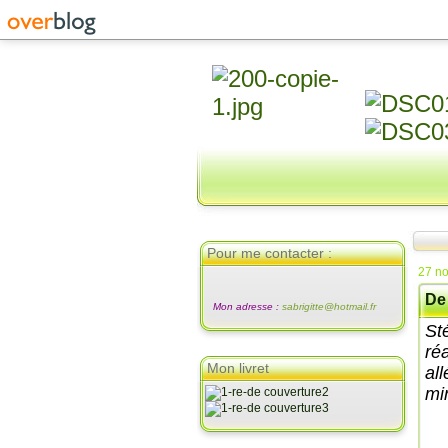
Pour me contacter :
27 n
De
Mon adresse :
sabrigitte@hotmail.fr
St
réa
Mon livret
al
mi