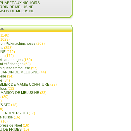
LPHABET AUX NICHOIRS
ARDIN DE MELUSINE
AISON DE MELUSINE
ies
(1146)
(1023)
tion Pickmachinchoses
(263)
ins
(258)
INE
(212)
pas
(172)
et cartonnages
(169)
tal et échanges
(63)
oniquesdefrimousse
(57)
E JARDIN DE MELUSINE
(44)
elle
(34)
es
(34)
ABLIER DE MAMIE CONFITURE
(28)
locs
(23)
e... de Noël ! - Les chroniques de Frimousse
A MAISON DE MELUSINE
(22)
s
(20)
)
ES ATC
(18)
8)
ALENDRIER 2013
(17)
e suisse
(16)
s
(16)
press de Noël
(16)
U DE FRISES
(15)