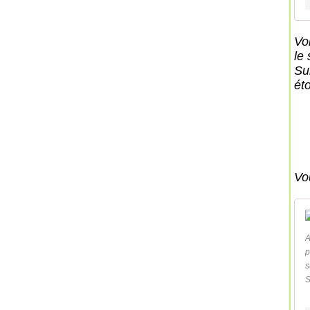
Vo
le
Su
ét
Vou
A
p
s
S