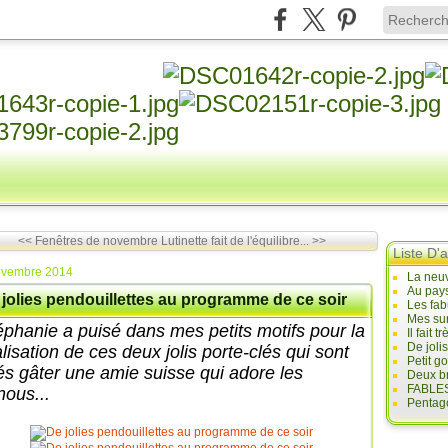
<< Fenêtres de novembre
Lutinette fait de l'équilibre... >>
Liste D'a
ovembre 2014
La neuv
Au pays
 jolies pendouillettes au programme de ce soir
Les fab
Mes sur
éphanie a puisé dans mes petits motifs pour la
Il fait
De joli
lisation de ces deux jolis porte-clés qui sont
Petit g
lés gâter une amie suisse qui adore les
Deux br
FABLES
nous...
Pentago