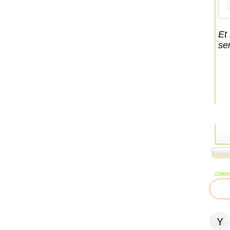
Et
se
comm
Y