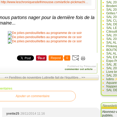
http://www.leschroniquesdefrimousse.com/article-pickmachinchose-de-noel-112322403.html
SAL 20
Broderi
SAL 2
Grilles
 nous partons nager pour la dernière fois de la
SAL 20
SAL C
maine...
SAL D
SAL L
Citrouil
SAL 2
SAL 20
SAL A
Pinkee
BOUTI
SAL A
SAL E
Repost
0
Expo Pe
SAL JE
Published by Frimousse
SAL 20
commenter cet article
…
Livre b
SAL 20
<< Fenêtres de novembre
Lutinette fait de l'équilibre... >>
lutins
(4
Aquare
Nappe
entaires
SAL D
Ajouter un commentaire
Newslett
Abonnez-vo
yvette25
28/11/2014 11:16
publiés.