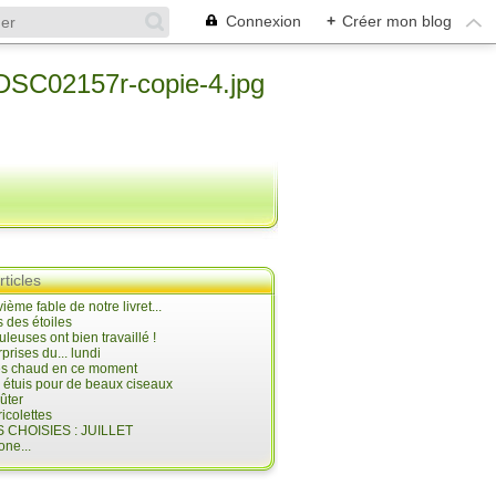
Connexion
+
Créer mon blog
rticles
ième fable de notre livret...
 des étoiles
uleuses ont bien travaillé !
prises du... lundi
 très chaud en ce moment
s étuis pour de beaux ciseaux
oûter
icolettes
 CHOISIES : JUILLET
ne...