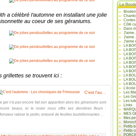
La Bout
Broderi
th a célébré l'automne en installant une jolie
Chanto
Contes
isonnette au coeur de ses géraniums.
Côté cu
Dans mo
J'aime.
J'aime.
J'aime 
LA BO
LA BOI
LA BOI
LA BO
LA BOI
LA BOI
LA BOI
 grillettes se trouvent ici :
LA BO
LA BO
LA BO
L'école
C'est l'automne - Les chroniques de Frimousse
Les fill
Les Gre
Les lut
e gel n'a pas encore fait son apparition alors les géraniums sont
Links
ncore beaux, et le rosier nous offre ses dernières fleurs :
MARQU
MES G
onsieur ratisse le jardin, entouré de feuilles tourbillonnantes ...
Mes pet
Monoc
Petits 
Petits 
PORCE