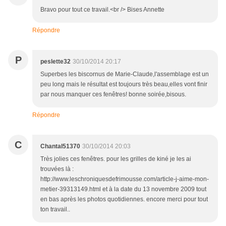
Bravo pour tout ce travail.<br /> Bises Annette
Répondre
P
peslette32
30/10/2014 20:17
Superbes les biscornus de Marie-Claude,l'assemblage est un
peu long mais le résultat est toujours très beau,elles vont finir
par nous manquer ces fenêtres! bonne soirée,bisous.
Répondre
C
Chantal51370
30/10/2014 20:03
Très jolies ces fenêtres. pour les grilles de kiné je les ai
trouvées là :
http://www.leschroniquesdefrimousse.com/article-j-aime-mon-
metier-39313149.html et à la date du 13 novembre 2009 tout
en bas après les photos quotidiennes. encore merci pour tout
ton travail..