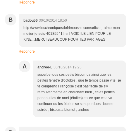
Répondre
B
badou56
30/10/2014 18:50
http://www.leschroniquesdefrimousse.com/article-j-aime-mon-
metier-je-suis-40185541.html VOICI LE LIEN POUR LE
KINE....MERCI BEAUCOUP POUR TES PARTAGES
Répondre
A
andree-L
30/10/2014 19:23
superbe tous ces petits biscornus ainsi que les
petites fenetre d'octobre , que le temps passe vite , je
te comprend Françoise c'est pas facile de s'y
retrouver meme en cherchant bien , et les petites
pendouilles de noel (étoiles) est ce que cela va
continuer ou les étoiles se sont perdues , bonne
soirée , bisous a bientot , andrée