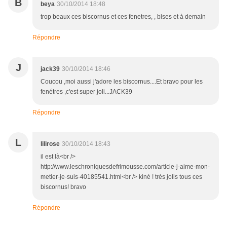
B
beya
30/10/2014 18:48
trop beaux ces biscornus et ces fenetres, , bises et à demain
Répondre
J
jack39
30/10/2014 18:46
Coucou ,moi aussi j'adore les biscornus....Et bravo pour les
fenétres ,c'est super joli...JACK39
Répondre
L
lilirose
30/10/2014 18:43
il est là<br />
http://www.leschroniquesdefrimousse.com/article-j-aime-mon-
metier-je-suis-40185541.html<br /> kiné ! très jolis tous ces
biscornus! bravo
Répondre