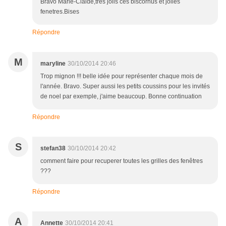
Bravo Marie-Claide,tres jolis ces biscornus et jolies
fenetres.Bises
Répondre
M
maryline
30/10/2014 20:46
Trop mignon !!! belle idée pour représenter chaque mois de
l'année. Bravo. Super aussi les petits coussins pour les invités
de noel par exemple, j'aime beaucoup. Bonne continuation
Répondre
S
stefan38
30/10/2014 20:42
comment faire pour recuperer toutes les grilles des fenêtres
???
Répondre
A
Annette
30/10/2014 20:41