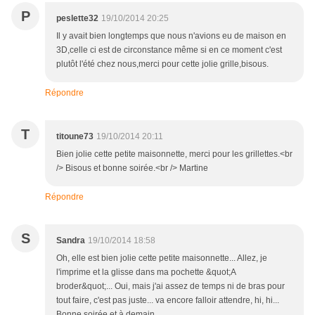
P
peslette32
19/10/2014 20:25
Il y avait bien longtemps que nous n'avions eu de maison en
3D,celle ci est de circonstance même si en ce moment c'est
plutôt l'été chez nous,merci pour cette jolie grille,bisous.
Répondre
T
titoune73
19/10/2014 20:11
Bien jolie cette petite maisonnette, merci pour les grillettes.<br
/> Bisous et bonne soirée.<br /> Martine
Répondre
S
Sandra
19/10/2014 18:58
Oh, elle est bien jolie cette petite maisonnette... Allez, je
l'imprime et la glisse dans ma pochette &quot;A
broder&quot;... Oui, mais j'ai assez de temps ni de bras pour
tout faire, c'est pas juste... va encore falloir attendre, hi, hi...
Bonne soirée et à demain...