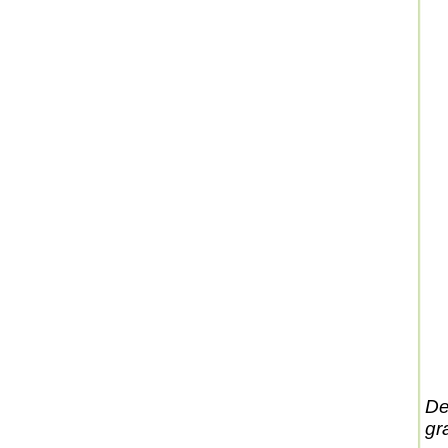
De
gr