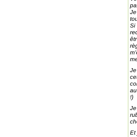
pa
Je
to
Si
re
êt
rè
m'
me
Je
ce
co
au
!)
Je
ru
ch
Et