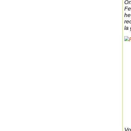
On
Fe
he
re
la 
Vo