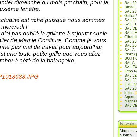
emier dimanche du mois prochain, pour la
SAL 20
Broderi
uxième fenêtre.
SAL 2
Grilles
actualité est riche puisque nous sommes
SAL 20
SAL C
 mercredi !
SAL D
n'ai pas oublié la grillette à rajouter sur le
SAL L
Citrouil
blier de Mamie Confiture. Comme je vous
SAL 2
SAL 20
nne pas mal de travail pour aujourd'hui,
SAL A
est une toute petite grille que vous allez
Pinkee
BOUTI
rcher à côté de la balançoire.
SAL A
SAL E
Expo Pe
SAL JE
SAL 20
Livre b
SAL 20
lutins
(4
Aquare
Nappe
SAL D
Newslett
Abonnez-vo
publiés.