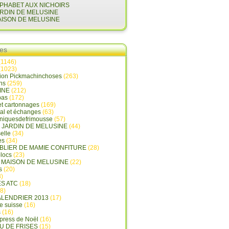
LPHABET AUX NICHOIRS
ARDIN DE MELUSINE
AISON DE MELUSINE
ies
(1146)
(1023)
tion Pickmachinchoses
(263)
ins
(259)
INE
(212)
pas
(172)
et cartonnages
(169)
tal et échanges
(63)
oniquesdefrimousse
(57)
E JARDIN DE MELUSINE
(44)
elle
(34)
es
(34)
ABLIER DE MAMIE CONFITURE
(28)
locs
(23)
A MAISON DE MELUSINE
(22)
s
(20)
)
ES ATC
(18)
8)
ALENDRIER 2013
(17)
e suisse
(16)
s
(16)
press de Noël
(16)
U DE FRISES
(15)