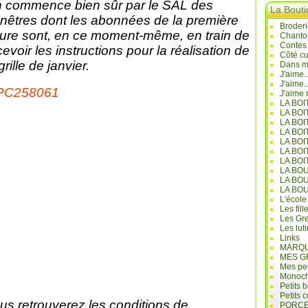
 commence bien sûr par le SAL des
La Bout
nêtres dont les abonnées de la première
Broderi
ure sont, en ce moment-même, en train de
Chanto
Contes
cevoir les instructions pour la réalisation de
Côté cu
grille de janvier.
Dans mo
J'aime.
J'aime.
J'aime 
LA BO
LA BOI
LA BOI
LA BO
LA BOI
LA BOI
LA BOI
LA BO
LA BO
LA BO
L'école
Les fill
Les Gre
Les lut
Links
MARQU
MES G
Mes pet
Monoc
Petits 
Petits 
us retrouverez les conditions de
PORCE