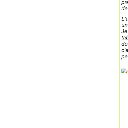
pr
de
L'
un
Je 
ta
do
c'
pe