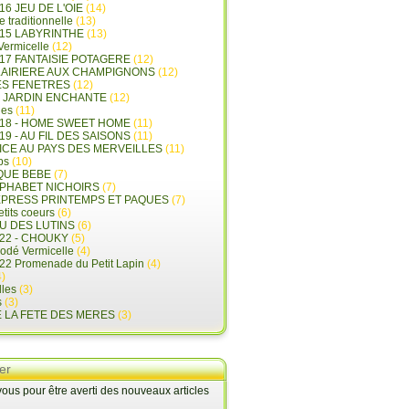
16 JEU DE L'OIE
(14)
e traditionnelle
(13)
015 LABYRINTHE
(13)
 Vermicelle
(12)
17 FANTAISIE POTAGERE
(12)
LAIRIERE AUX CHAMPIGNONS
(12)
ES FENETRES
(12)
E JARDIN ENCHANTE
(12)
les
(11)
018 - HOME SWEET HOME
(11)
19 - AU FIL DES SAISONS
(11)
LICE AU PAYS DES MERVEILLES
(11)
ps
(10)
QUE BEBE
(7)
LPHABET NICHOIRS
(7)
XPRESS PRINTEMPS ET PAQUES
(7)
tits coeurs
(6)
U DES LUTINS
(6)
22 - CHOUKY
(5)
rodé Vermicelle
(4)
22 Promenade du Petit Lapin
(4)
)
lles
(3)
s
(3)
E LA FETE DES MERES
(3)
er
us pour être averti des nouveaux articles