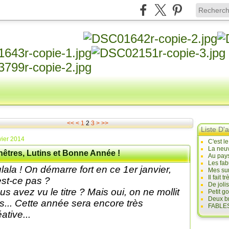
<<
<
1
2
3
>
>>
Liste D'a
vier 2014
C'est l
La neuv
nêtres, Lutins et Bonne Année !
Au pays
Les fab
lala ! On démarre fort en ce 1er janvier,
Mes sur
Il fait
est-ce pas ?
De joli
us avez vu le titre ? Mais oui, on ne mollit
Petit g
Deux br
s... Cette année sera encore très
FABLES
ative...