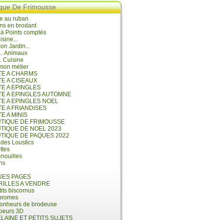
ique De Frimousse
e au ruban
ns en brodant
 à Points comptés
isine...
n Jardin...
... Animaux
.. Cuisine
mon métier
ITE A CHARMS
TE A CISEAUX
TE A EPINGLES
ITE A EPINGLES AUTOMNE
TE A EPINGLES NOEL
TE A FRIANDISES
TE A MINIS
UTIQUE DE FRIMOUSSE
UTIQUE DE NOEL 2023
UTIQUE DE PAQUES 2022
 des Loustics
ettes
nouilles
ins
ES PAGES
RILLES A VENDRE
its biscornus
hromes
bonheurs de brodeuse
coeurs 3D
LAINE ET PETITS SUJETS