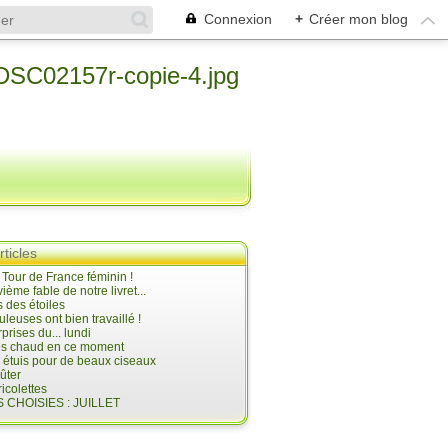
Connexion
+
Créer mon blog
rticles
e Tour de France féminin !
ième fable de notre livret...
 des étoiles
uleuses ont bien travaillé !
prises du... lundi
 très chaud en ce moment
s étuis pour de beaux ciseaux
oûter
icolettes
 CHOISIES : JUILLET