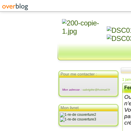
Pour me contacter :
1 jan
Fe
Mon adresse :
sabrigitte@hotmail.fr
Ou
n'
Mon livret
Vo
pa
cré