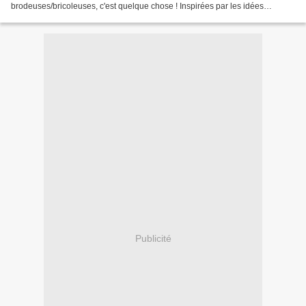
brodeuses/bricoleuses, c'est quelque chose ! Inspirées par les idées
regroupées ici :
http://www.lestresorsdefrimousse.com/pages/RECYCLAGE_ET_DETOURNE
MENT_DOBJETS-836168.html...
Publicité