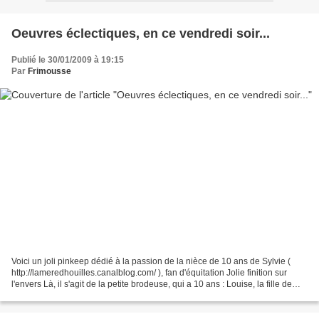
Oeuvres éclectiques, en ce vendredi soir...
Publié le 30/01/2009 à 19:15
Par
Frimousse
Voici un joli pinkeep dédié à la passion de la nièce de 10 ans de Sylvie (
http://lameredhouilles.canalblog.com/ ), fan d'équitation Jolie finition sur
l'envers Là, il s'agit de la petite brodeuse, qui a 10 ans : Louise, la fille de
Valérie ( http://titival.over-blog.com...