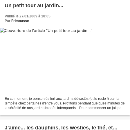
Un petit tour au jardin...
Publié le 27/01/2009 à 18:05
Par
Frimousse
En ce moment, je pense très fort aux jardins dévastés (et le reste !) par la
tempête chez certaines d'entre vous. Profitons pendant quelques minutes de
la sérénité de nos jardins brodés intemporels... Pour commencer un joli petit
potager sur le torchon...
J'aime... les dauphins, les westies, le thé, et...