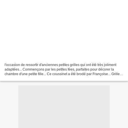
l'occasion de ressortir d'anciennes petites grilles qui ont été très joliment
adaptées... Commençons par les petites fées, parfaites pour décorer la
chambre d'une petite fille... Ce coussinet a été brodé par Françoise... Grille
ici : http://www.leschroniquesdefrimousse.com/article-6056308.html...