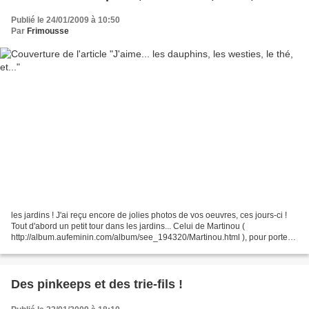
Publié le 24/01/2009 à 10:50
Par
Frimousse
les jardins ! J'ai reçu encore de jolies photos de vos oeuvres, ces jours-ci !
Tout d'abord un petit tour dans les jardins... Celui de Martinou (
http://album.aufeminin.com/album/see_194320/Martinou.html ), pour porter
bonheur (grille ici : Une haie de...
Des pinkeeps et des trie-fils !