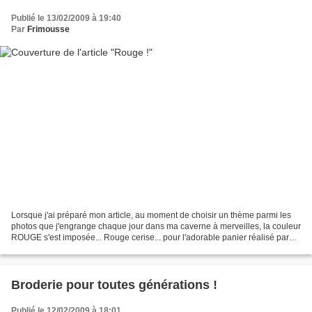
Publié le 13/02/2009 à 19:40
Par
Frimousse
Lorsque j'ai préparé mon article, au moment de choisir un thème parmi les
photos que j'engrange chaque jour dans ma caverne à merveilles, la couleur
ROUGE s'est imposée... Rouge cerise... pour l'adorable panier réalisé par
Virginie ( virgetsespassions.over-blog.com),...
Broderie pour toutes générations !
Publié le 12/02/2009 à 18:01