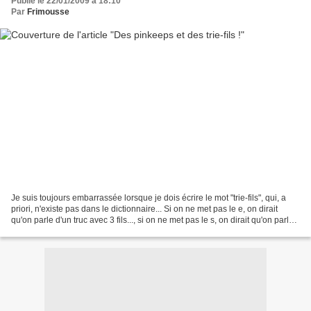
Publié le 22/01/2009 à 18:10
Par
Frimousse
Je suis toujours embarrassée lorsque je dois écrire le mot "trie-fils", qui, a
priori, n'existe pas dans le dictionnaire... Si on ne met pas le e, on dirait
qu'on parle d'un truc avec 3 fils..., si on ne met pas le s, on dirait qu'on parle
d'un truc qui...