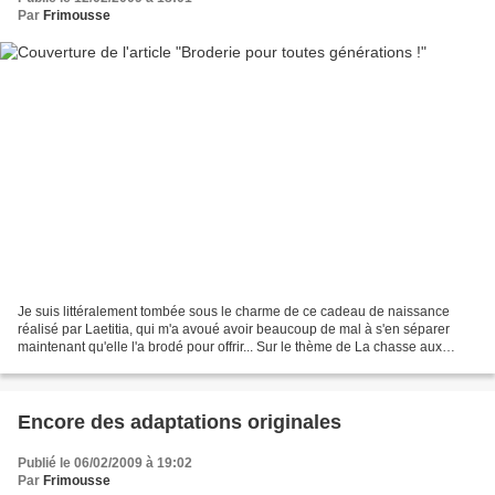
Par
Frimousse
Je suis littéralement tombée sous le charme de ce cadeau de naissance
réalisé par Laetitia, qui m'a avoué avoir beaucoup de mal à s'en séparer
maintenant qu'elle l'a brodé pour offrir... Sur le thème de La chasse aux
papillons (Grille ici : http://www.leschroniquesdefrimousse.com/article-
6993354.html...
Encore des adaptations originales
Publié le 06/02/2009 à 19:02
Par
Frimousse