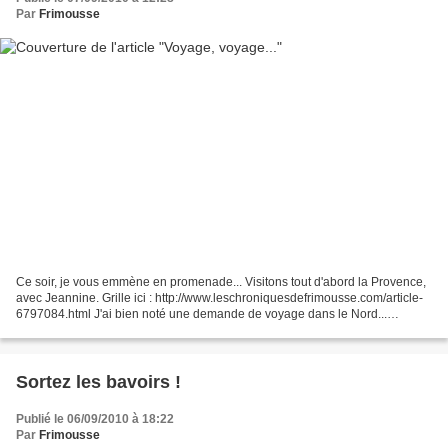
Par
Frimousse
Ce soir, je vous emmène en promenade... Visitons tout d'abord la Provence,
avec Jeannine. Grille ici : http://www.leschroniquesdefrimousse.com/article-
6797084.html J'ai bien noté une demande de voyage dans le Nord...
Beaucoup d'autres régions m'ont été...
Sortez les bavoirs !
Publié le 06/09/2010 à 18:22
Par
Frimousse