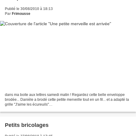
Publié le 30/08/2010 à 18:13
Par
Frimousse
dans ma boite aux lettres samedi matin ! Regardez cette belle enveloppe
brodée... Danièle a brodé cette petite merveille tout en un fil... et a adapté la
grille "J'aime les écureuils"
(http://www.leschroniquesdefrimousse.com/article-6707678.html) en
"J'aime...
Petits bricolages