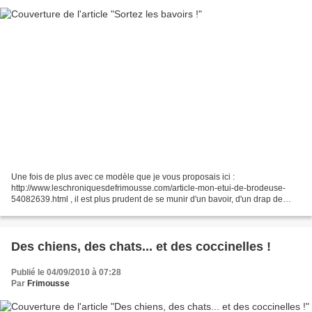
Une fois de plus avec ce modèle que je vous proposais ici :
http://www.leschroniquesdefrimousse.com/article-mon-etui-de-brodeuse-
54082639.html , il est plus prudent de se munir d'un bavoir, d'un drap de
bain, de la serpillère... Je vous présente l'oeuvre...
Des chiens, des chats... et des coccinelles !
Publié le 04/09/2010 à 07:28
Par
Frimousse