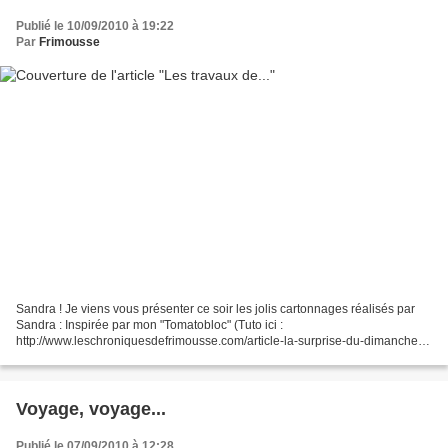
Publié le 10/09/2010 à 19:22
Par
Frimousse
Sandra ! Je viens vous présenter ce soir les jolis cartonnages réalisés par
Sandra : Inspirée par mon "Tomatobloc" (Tuto ici :
http://www.leschroniquesdefrimousse.com/article-la-surprise-du-dimanche-
le-tomatobloc-47529861.html), elle en a fait un à sa...
Voyage, voyage...
Publié le 07/09/2010 à 12:28