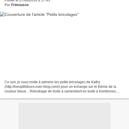
Publié le 27/08/2010 à 17:45
Par
Frimousse
Ce soir, je vous invite à admirer les petits bricolages de Kathy
(http://mesptitstrucs.over-blog.com/) pour un échange sur le thème de la
couleur bleue... Relookage de boite à camembert en boite à trombones,
selon le tuto que vous retrouverez ici :
http://www.leschroniquesdefrimousse.com/article-3714679.html...