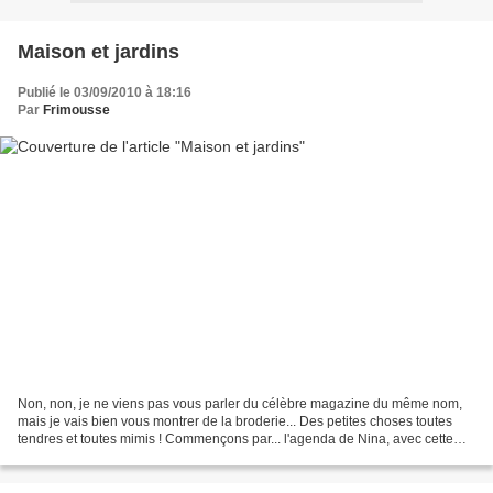
Maison et jardins
Publié le 03/09/2010 à 18:16
Par
Frimousse
Non, non, je ne viens pas vous parler du célèbre magazine du même nom,
mais je vais bien vous montrer de la broderie... Des petites choses toutes
tendres et toutes mimis ! Commençons par... l'agenda de Nina, avec cette
jolie maison aux coeurs, en fil...