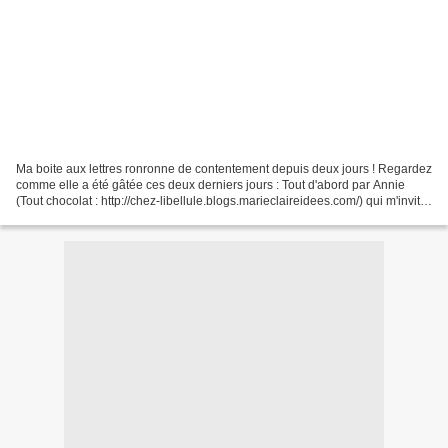
Ma boite aux lettres ronronne de contentement depuis deux jours ! Regardez
comme elle a été gâtée ces deux derniers jours : Tout d'abord par Annie
(Tout chocolat : http://chez-libellule.blogs.marieclaireidees.com/) qui m'invite
à entrer dans l'automne...