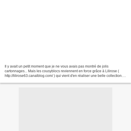
Il y avait un petit moment que je ne vous avais pas montré de jolis
cartonnages... Mais les cousyblocs reviennent en force grâce à Lilirose (
http://lilirose63.canalblog.com/ ) qui vient d'en réaliser une belle collection..
Joli, ce vichy ! Et bonne idée...