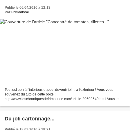
Publié le 06/04/2010 à 12:13
Par
Frimousse
Tout est bon à l'intérieur, et peut devenir joli... à l'extérieur ! Vous vous
souvenez du tuto de cette boite :
http://www.leschroniquesdefrimousse.com/article-29603540.html Vous le
retrouverez ici : Voici ce qu'a fait Sylvie avec des boites un peu différentes......
Du joli cartonnage...
Publié le 18/03/2010 à 18:21