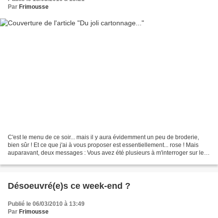
Par
Frimousse
C'est le menu de ce soir... mais il y aura évidemment un peu de broderie,
bien sûr ! Et ce que j'ai à vous proposer est essentiellement... rose ! Mais
auparavant, deux messages : Vous avez été plusieurs à m'interroger sur le
moyen de se procurer des tapis...
Désoeuvré(e)s ce week-end ?
Publié le 06/03/2010 à 13:49
Par
Frimousse