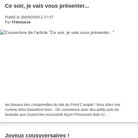
Ce soir, je vais vous présenter...
Publié le 28/09/2009 à 17:57
Par
Frimousse
les travaux des croixpinettes du site du Point Compté ! Vous allez voir
comme elles travaillent bien... On commence avec des petits pots de
lavande aux couvercles recouverts façon Frimousse (tuto ici :
http://www.leschroniquesdefrimousse.com/article-24649095.html...
Joyeux cousyversaires !