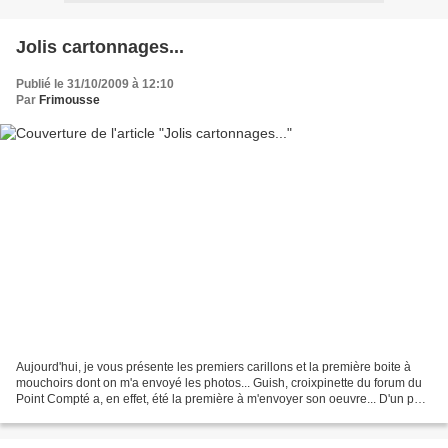
Jolis cartonnages...
Publié le 31/10/2009 à 12:10
Par
Frimousse
Aujourd'hui, je vous présente les premiers carillons et la première boite à
mouchoirs dont on m'a envoyé les photos... Guish, croixpinette du forum du
Point Compté a, en effet, été la première à m'envoyer son oeuvre... D'un peu
plus près... Elle contaminé...