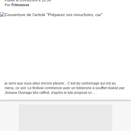
Publié le 03/09/2009 à 16:34
Par
Frimousse
je sens que vous allez encore pleurer... C'est du cartonnage qui est au
menu, ce soir. Le festival commence avec un toblerone à soufflet réalisé par
Josiane Ouvrage très raffiné, d'après le tuto proposé ici :
http://www.leschroniquesdefrimousse.com/article-34230914.html...