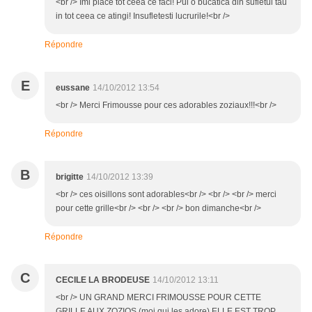
<br /> Imi place tot ceea ce faci! Pui o bucatica din sufletul tau
in tot ceea ce atingi! Insufletesti lucrurile!<br />
Répondre
E
eussane
14/10/2012 13:54
<br /> Merci Frimousse pour ces adorables zoziaux!!!<br />
Répondre
B
brigitte
14/10/2012 13:39
<br /> ces oisillons sont adorables<br /> <br /> <br /> merci
pour cette grille<br /> <br /> <br /> bon dimanche<br />
Répondre
C
CECILE LA BRODEUSE
14/10/2012 13:11
<br /> UN GRAND MERCI FRIMOUSSE POUR CETTE
GRILLE AUX ZOZIOS (moi qui les adore) ELLE EST TROP