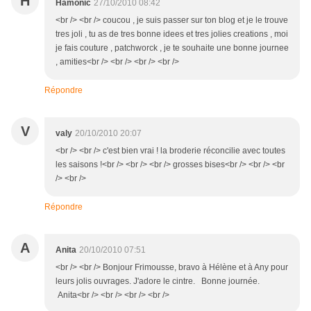
H
Hamonic
27/10/2010 08:42
<br /> <br /> coucou , je suis passer sur ton blog et je le trouve
tres joli , tu as de tres bonne idees et tres jolies creations , moi
je fais couture , patchworck , je te souhaite une bonne journee
, amities<br /> <br /> <br /> <br />
Répondre
V
valy
20/10/2010 20:07
<br /> <br /> c'est bien vrai ! la broderie réconcilie avec toutes
les saisons !<br /> <br /> <br /> grosses bises<br /> <br /> <br
/> <br />
Répondre
A
Anita
20/10/2010 07:51
<br /> <br /> Bonjour Frimousse, bravo à Hélène et à Any pour
leurs jolis ouvrages. J'adore le cintre. Bonne journée.
Anita<br /> <br /> <br /> <br />