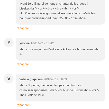
avant 1ère !! merci de nous enchanter de tes idées !
bisettes<br /> <br /> <br /> <br /> <br /> <br />
http://petites.croix.et.gourmandises.over-blog.com/article-
pour-l-anniversaire-de-luna-112980677.html<br />
Répondre
Y
yvonne
16/11/2012 18:42
<br /> on a un jour ou l'autre une kokeishi à broder. merci<br
/>
Répondre
V
Valérie (Lapinou)
26/10/2012 18:03
<br /> Superbe, même si c'est pas mon truc les
chinoises/japonaises...<br /> <br /> <br /> Bisous<br /> <br />
<br /> Valérie<br />
Répondre