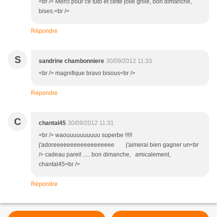
<br /> Merci pour ce tuto et cette jolie grille, bon dimanche,
bises.<br />
Répondre
S
sandrine chambonniere
30/09/2012 11:33
<br /> magnifique bravo bisous<br />
Répondre
C
chantal45
30/09/2012 11:31
<br /> waouuuuuuuuuu superbe !!!!!
j'adoreeeeeeeeeeeeeeeeee j'aimerai bien gagner un<br
/> cadeau pareil ..... bon dimanche, amicalement,
chantal45<br />
Répondre