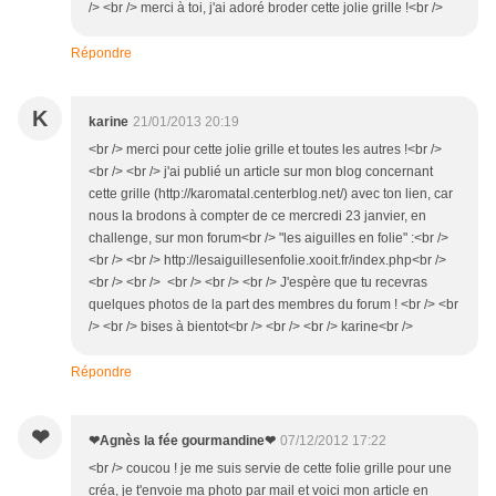
/> <br /> merci à toi, j'ai adoré broder cette jolie grille !<br />
Répondre
K
karine
21/01/2013 20:19
<br /> merci pour cette jolie grille et toutes les autres !<br />
<br /> <br /> j'ai publié un article sur mon blog concernant
cette grille (http://karomatal.centerblog.net/) avec ton lien, car
nous la brodons à compter de ce mercredi 23 janvier, en
challenge, sur mon forum<br /> "les aiguilles en folie" :<br />
<br /> <br /> http://lesaiguillesenfolie.xooit.fr/index.php<br />
<br /> <br /> <br /> <br /> <br /> J'espère que tu recevras
quelques photos de la part des membres du forum ! <br /> <br
/> <br /> bises à bientot<br /> <br /> <br /> karine<br />
Répondre
❤
❤Agnès la fée gourmandine❤
07/12/2012 17:22
<br /> coucou ! je me suis servie de cette folie grille pour une
créa, je t'envoie ma photo par mail et voici mon article en