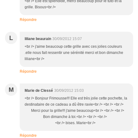
<br /> Elle est splendide, merci beaucoup pour le tuto et la
grille. Bisous<br />
Répondre
L
liliane beaurain
30/09/2012 15:07
<br /> j'aime beaucoup cette grille avec ces jolies couleurs
.elle nous fait ressentir une sérénité merci et bon dimanche
liliane<br />
Répondre
M
Marie de Clessé
30/09/2012 15:03
<br /> Bonjour Frimousse!!! Elle est très jolie cette pochette, la
destinataire de ce cadeau a dû être ravie<br /> <br /> <br />
Merci pour la grille!!! j'aime beaucoup<br /> <br /> <br />
Bon dimanche à toi.<br /> <br /> <br />
<br /> bises. Marie<br />
Répondre