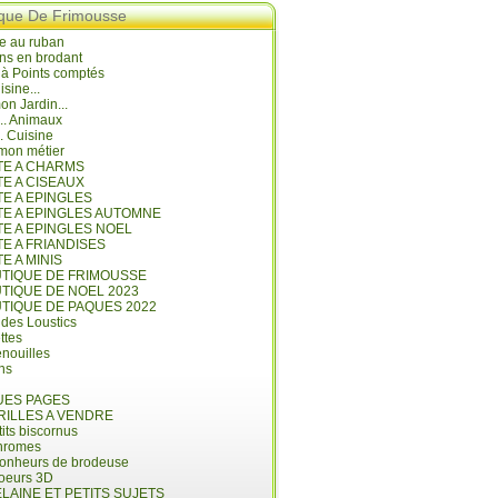
ique De Frimousse
e au ruban
ns en brodant
 à Points comptés
isine...
n Jardin...
... Animaux
.. Cuisine
mon métier
ITE A CHARMS
TE A CISEAUX
TE A EPINGLES
ITE A EPINGLES AUTOMNE
TE A EPINGLES NOEL
TE A FRIANDISES
TE A MINIS
UTIQUE DE FRIMOUSSE
UTIQUE DE NOEL 2023
UTIQUE DE PAQUES 2022
 des Loustics
ettes
nouilles
ins
ES PAGES
RILLES A VENDRE
its biscornus
hromes
bonheurs de brodeuse
coeurs 3D
LAINE ET PETITS SUJETS