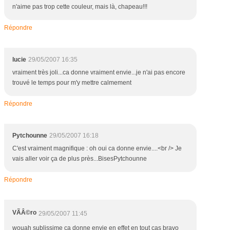
n'aime pas trop cette couleur, mais là, chapeau!!!
Répondre
lucie
29/05/2007 16:35
vraiment très joli...ca donne vraiment envie...je n'ai pas encore
trouvé le temps pour m'y mettre calmement
Répondre
Pytchounne
29/05/2007 16:18
C'est vraiment magnifique : oh oui ca donne envie....<br /> Je
vais aller voir ça de plus près...BisesPytchounne
Répondre
VÃÂ©ro
29/05/2007 11:45
wouah sublissime ça donne envie en effet en tout cas bravo