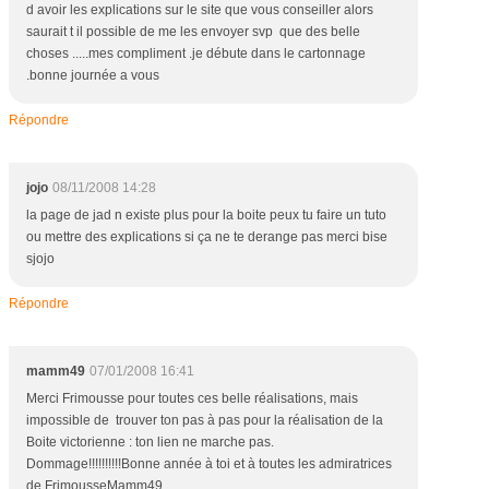
d avoir les explications sur le site que vous conseiller alors
saurait t il possible de me les envoyer svp que des belle
choses .....mes compliment .je débute dans le cartonnage
.bonne journée a vous
Répondre
jojo
08/11/2008 14:28
la page de jad n existe plus pour la boite peux tu faire un tuto
ou mettre des explications si ça ne te derange pas merci bise
sjojo
Répondre
mamm49
07/01/2008 16:41
Merci Frimousse pour toutes ces belle réalisations, mais
impossible de trouver ton pas à pas pour la réalisation de la
Boite victorienne : ton lien ne marche pas.
Dommage!!!!!!!!!!Bonne année à toi et à toutes les admiratrices
de FrimousseMamm49