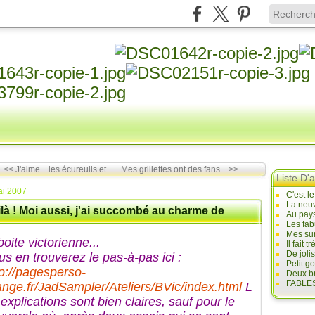
<< J'aime... les écureuils et......
Mes grillettes ont des fans... >>
Liste D'a
ai 2007
C'est l
La neuv
là ! Moi aussi, j'ai succombé au charme de
Au pays
Les fab
Mes sur
boite victorienne...
Il fait
De joli
us en trouverez le pas-à-pas ici :
Petit g
tp://pagesperso-
Deux br
FABLES
ange.fr/JadSampler/Ateliers/BVic/index.html
L
explications sont bien claires, sauf pour le