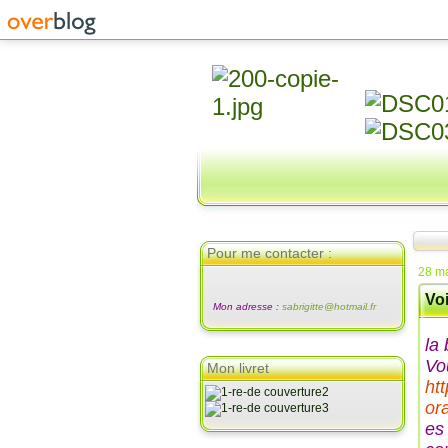
Pour me contacter :
28 m
Voi
Mon adresse :
sabrigitte@hotmail.fr
la 
Vo
Mon livret
ht
or
es 