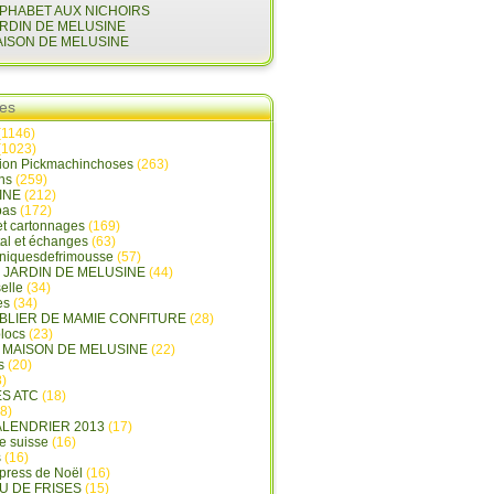
LPHABET AUX NICHOIRS
ARDIN DE MELUSINE
AISON DE MELUSINE
ies
(1146)
(1023)
tion Pickmachinchoses
(263)
ins
(259)
INE
(212)
pas
(172)
et cartonnages
(169)
tal et échanges
(63)
oniquesdefrimousse
(57)
E JARDIN DE MELUSINE
(44)
elle
(34)
es
(34)
ABLIER DE MAMIE CONFITURE
(28)
locs
(23)
A MAISON DE MELUSINE
(22)
s
(20)
)
ES ATC
(18)
8)
ALENDRIER 2013
(17)
e suisse
(16)
s
(16)
press de Noël
(16)
U DE FRISES
(15)