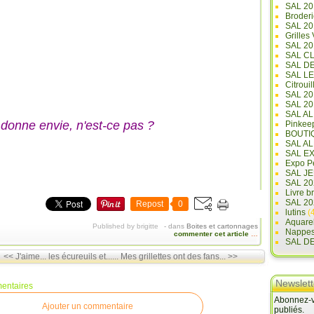
SAL 20
Broderi
SAL 2
Grilles
SAL 20
SAL C
SAL D
SAL L
Citrouil
SAL 2
SAL 20
SAL A
 donne envie, n'est-ce pas ?
Pinkee
BOUTI
SAL A
SAL E
Expo Pe
SAL JE
SAL 20
Livre b
SAL 20
Repost
0
lutins
(4
Aquare
Published by brigitte
-
dans
Boites et cartonnages
Nappe
commenter cet article
…
SAL D
<< J'aime... les écureuils et......
Mes grillettes ont des fans... >>
Newslett
entaires
Abonnez-vo
Ajouter un commentaire
publiés.