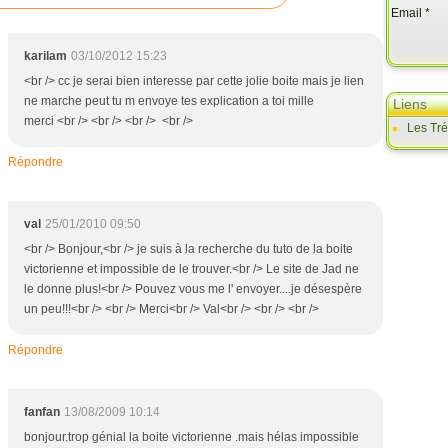
Email
karilam
03/10/2012 15:23
<br /> cc je serai bien interesse par cette jolie boite mais je lien
ne marche peut tu m envoye tes explication a toi mille
Liens
merci <br /> <br /> <br /> <br />
Les Tr
Répondre
val
25/01/2010 09:50
<br /> Bonjour,<br /> je suis à la recherche du tuto de la boite
victorienne et impossible de le trouver.<br /> Le site de Jad ne
le donne plus!<br /> Pouvez vous me l' envoyer....je désespère
un peu!!!<br /> <br /> Merci<br /> Val<br /> <br /> <br />
Répondre
fanfan
13/08/2009 10:14
bonjour.trop génial la boite victorienne .mais hélas impossible