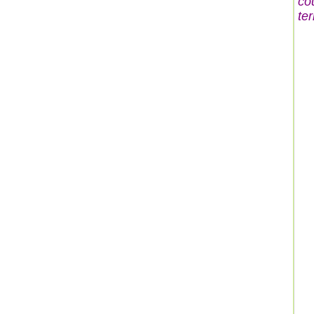
co
ter