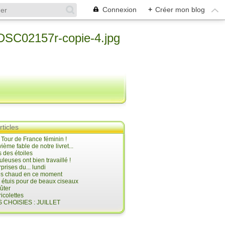
Connexion
+
Créer mon blog
rticles
e Tour de France féminin !
ième fable de notre livret...
 des étoiles
uleuses ont bien travaillé !
prises du... lundi
 très chaud en ce moment
s étuis pour de beaux ciseaux
oûter
icolettes
 CHOISIES : JUILLET