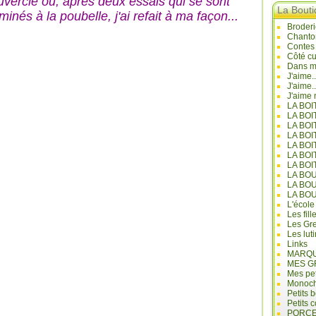
uvercle où, après deux essais qui se sont
La Bout
minés à la poubelle, j'ai refait à ma façon...
Broderi
Chanto
Contes
Côté cu
Dans mo
J'aime.
J'aime.
J'aime 
LA BO
LA BOI
LA BOI
LA BO
LA BOI
LA BOI
LA BOI
LA BO
LA BO
LA BO
L'école
Les fill
Les Gre
Les lut
Links
MARQU
MES G
Mes pet
Monoc
Petits 
Petits 
PORCE