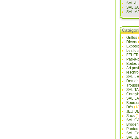
SAL A
SAL J
SAL M
Catégor
Grilles
Divers
Exposi
Les lut
FEUTR
Pas-à-
Boites 
Art pos
leschr
SAL L
Demois
Trouss
SAL T
Cousyb
SAL L
Bourse
Dés
(18
JEU D
Sacs
(1
SAL C
Broderi
Panier
SAL Ex
SAL JE