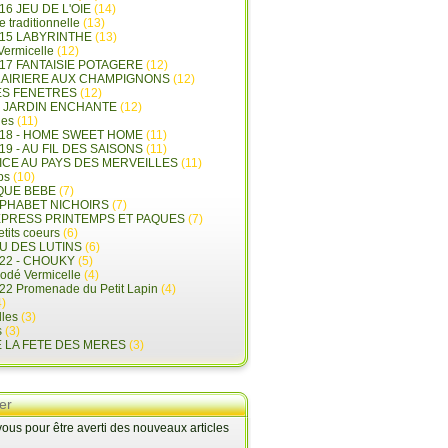
16 JEU DE L'OIE
(14)
e traditionnelle
(13)
015 LABYRINTHE
(13)
 Vermicelle
(12)
17 FANTAISIE POTAGERE
(12)
LAIRIERE AUX CHAMPIGNONS
(12)
ES FENETRES
(12)
E JARDIN ENCHANTE
(12)
les
(11)
018 - HOME SWEET HOME
(11)
19 - AU FIL DES SAISONS
(11)
LICE AU PAYS DES MERVEILLES
(11)
ps
(10)
QUE BEBE
(7)
LPHABET NICHOIRS
(7)
XPRESS PRINTEMPS ET PAQUES
(7)
tits coeurs
(6)
U DES LUTINS
(6)
22 - CHOUKY
(5)
rodé Vermicelle
(4)
22 Promenade du Petit Lapin
(4)
)
lles
(3)
s
(3)
E LA FETE DES MERES
(3)
er
us pour être averti des nouveaux articles