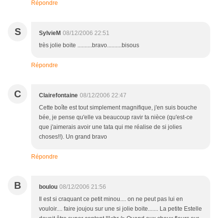
Répondre
S
SylvieM
08/12/2006 22:51
très jolie boite ..........bravo..........bisous
Répondre
C
Clairefontaine
08/12/2006 22:47
Cette boîte est tout simplement magnifique, j'en suis bouche
bée, je pense qu'elle va beaucoup ravir ta nièce (qu'est-ce
que j'aimerais avoir une tata qui me réalise de si jolies
choses!!). Un grand bravo
Répondre
B
boulou
08/12/2006 21:56
Il est si craquant ce petit minou.... on ne peut pas lui en
vouloir.... faire joujou sur une si jolie boite....... La petite Estelle