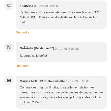
C
chatbrina
09/12/2006 09:08
J'ai l'impression de me répéter quand je viens te voir : C'EST
MAGNIFIQUE!!! Tu as des doigts de fée!!!<br /> Bisous tout
plein
Répondre
N
NoÃÂ«lle (Brodeuse 37)
09/12/2006 07:55
Superbe cette boîte!
Répondre
M
Maryse MULKIN ou Bouquinette
09/12/2006 00:05
Comme c'est mignon Brigitte, tu as tellement de bonnes
idées, mais oùù trouves-tu ces jolies petites décos, je cherche
souvent à en trouver, mais elles sont tjs trop grandes. Si tu as
un tuyau ? Merci.