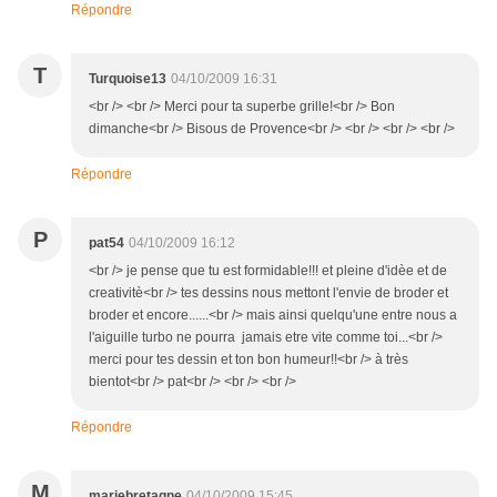
Répondre
T
Turquoise13
04/10/2009 16:31
<br /> <br /> Merci pour ta superbe grille!<br /> Bon
dimanche<br /> Bisous de Provence<br /> <br /> <br /> <br />
Répondre
P
pat54
04/10/2009 16:12
<br /> je pense que tu est formidable!!! et pleine d'idèe et de
creativitè<br /> tes dessins nous mettont l'envie de broder et
broder et encore......<br /> mais ainsi quelqu'une entre nous a
l'aiguille turbo ne pourra jamais etre vite comme toi...<br />
merci pour tes dessin et ton bon humeur!!<br /> à très
bientot<br /> pat<br /> <br /> <br />
Répondre
M
mariebretagne
04/10/2009 15:45