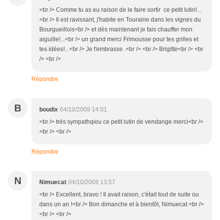
<br /> Comme tu as eu raison de le faire sortir ce petit lutin!...
<br /> Il est ravissant, j'habite en Touraine dans les vignes du
Bourgueillois<br /> et dès maintenant je fais chauffer mon
aiguille!...<br /> un grand merci Frimousse pour tes grilles et
tes idées!...<br /> Je t'embrasse .<br /> <br /> Brigitte<br /> <br
/> <br />
Répondre
B
boudix
04/10/2009 14:01
<br /> très sympathqieu ce petit lutin de vendange merci<br />
<br /> <br />
Répondre
N
Nimuecat
04/10/2009 13:57
<br /> Excellent, bravo ! Il avait raison, c'était tout de suite ou
dans un an !<br /> Bon dimanche et à bientôt, Nimuecat.<br />
<br /> <br />