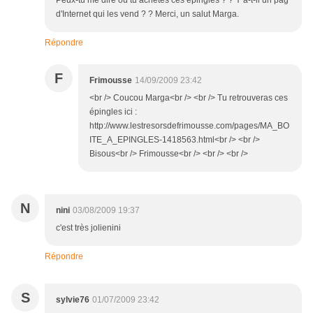
Peux-tu me dire où tu achètes ces épingles ? ? Y a-t-il un pag
d'Internet qui les vend ? ? Merci, un salut Marga.
Répondre
F
Frimousse
14/09/2009 23:42
<br /> Coucou Marga<br /> <br /> Tu retrouveras ces
épingles ici :
http://www.lestresorsdefrimousse.com/pages/MA_BO
ITE_A_EPINGLES-1418563.html<br /> <br />
Bisous<br /> Frimousse<br /> <br /> <br />
N
nini
03/08/2009 19:37
c'est très jolienini
Répondre
S
sylvie76
01/07/2009 23:42