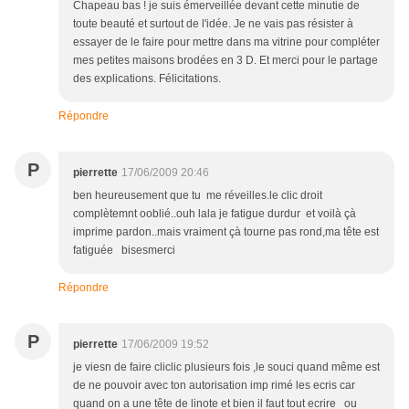
Chapeau bas ! je suis émerveillée devant cette minutie de
toute beauté et surtout de l'idée. Je ne vais pas résister à
essayer de le faire pour mettre dans ma vitrine pour compléter
mes petites maisons brodées en 3 D. Et merci pour le partage
des explications. Félicitations.
Répondre
P
pierrette
17/06/2009 20:46
ben heureusement que tu me réveilles.le clic droit
complètemnt ooblié..ouh lala je fatigue durdur et voilà çà
imprime pardon..mais vraiment çà tourne pas rond,ma tête est
fatiguée bisesmerci
Répondre
P
pierrette
17/06/2009 19:52
je viesn de faire cliclic plusieurs fois ,le souci quand même est
de ne pouvoir avec ton autorisation imp rimé les ecris car
quand on a une tête de linote et bien il faut tout ecrire ou