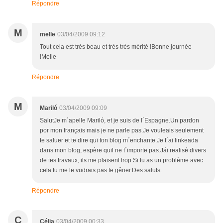
Répondre
M
melle
03/04/2009 09:12
Tout cela est très beau et très très mérité !Bonne journée
!Melle
Répondre
M
Mariló
03/04/2009 09:09
SalutJe m´apelle Mariló, et je suis de l´Espagne.Un pardon
por mon français mais je ne parle pas.Je vouleais seulement
te saluer et te dire qui ton blog m´enchante.Je t´ai linkeada
dans mon blog, espère quil ne t´importe pas.Jái realisé divers
de tes travaux, ils me plaisent trop.Si tu as un problème avec
cela tu me le vudrais pas te gêner.Des saluts.
Répondre
C
Célia
03/04/2009 00:33