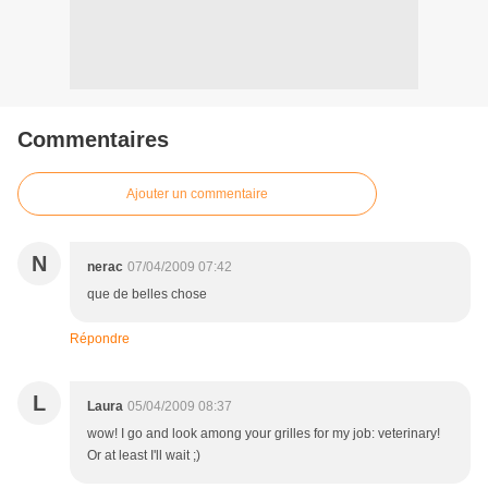
Commentaires
Ajouter un commentaire
N
nerac
07/04/2009 07:42
que de belles chose
Répondre
L
Laura
05/04/2009 08:37
wow! I go and look among your grilles for my job: veterinary!
Or at least I'll wait ;)