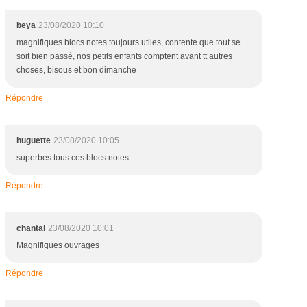
h
o
beya
23/08/2020 10:10
r
magnifiques blocs notes toujours utiles, contente que tout se
s
soit bien passé, nos petits enfants comptent avant tt autres
f
choses, bisous et bon dimanche
r
a
Répondre
i
s
d
huguette
23/08/2020 10:05
e
p
superbes tous ces blocs notes
o
r
Répondre
t
,
m
chantal
23/08/2020 10:01
o
Magnifiques ouvrages
n
l
Répondre
i
v
r