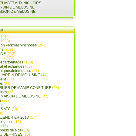
LPHABET AUX NICHOIRS
ARDIN DE MELUSINE
AISON DE MELUSINE
ies
(1146)
(1023)
tion Pickmachinchoses
(263)
ins
(259)
INE
(212)
pas
(172)
et cartonnages
(169)
tal et échanges
(63)
oniquesdefrimousse
(57)
E JARDIN DE MELUSINE
(44)
elle
(34)
es
(34)
ABLIER DE MAMIE CONFITURE
(28)
locs
(23)
 DE FRIMOUSSE - Les chroniques de Frimousse
A MAISON DE MELUSINE
(22)
s
(20)
)
ES ATC
(18)
8)
ALENDRIER 2013
(17)
e suisse
(16)
s
(16)
press de Noël
(16)
U DE FRISES
(15)