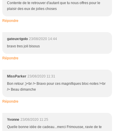
3
Contente de te retrouver d'autant que tu nous offres pour le
1
plaisir des eux de jolies choses
a
o
Répondre
û
t
2
gateuxrigolo
23/08/2020 14:44
0
bravo tres joli bisous
2
0
Répondre
i
n
c
MissParker
23/08/2020 11:31
l
u
Bon retour ;)<br /> Bravo pour ces magnifiques bloc-notes !<br
s
/> Beau dimanche
,
p
Répondre
o
u
r
Yvonne
23/08/2020 11:25
t
Quelle bonne idée de cadeau...merci Frimousse, ravie de te
o