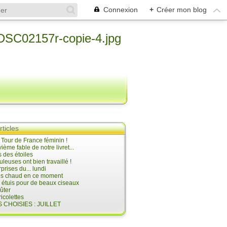
Connexion
+
Créer mon blog
rticles
e Tour de France féminin !
ième fable de notre livret...
 des étoiles
uleuses ont bien travaillé !
prises du... lundi
 très chaud en ce moment
s étuis pour de beaux ciseaux
oûter
icolettes
 CHOISIES : JUILLET