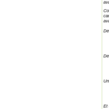
ava
Co
ca
ava
De
Des
Un
Et