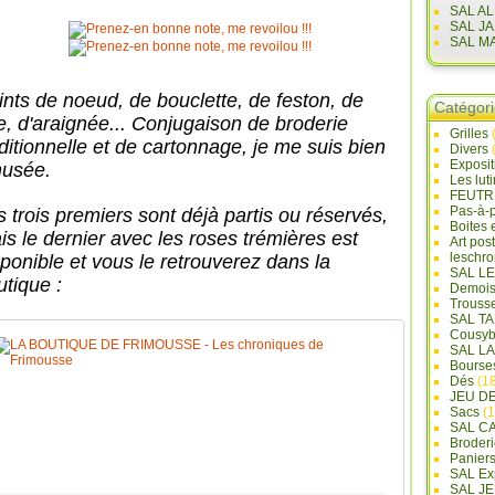
SAL A
SAL J
SAL M
ints de noeud, de bouclette, de feston, de
Catégor
ge, d'araignée... Conjugaison de broderie
Grilles
aditionnelle et de cartonnage, je me suis bien
Divers
Exposi
usée.
Les lut
FEUTR
Pas-à-
s trois premiers sont déjà partis ou réservés,
Boites 
is le dernier avec les roses trémières est
Art pos
leschr
sponible et vous le retrouverez dans la
SAL L
utique :
Demois
Trouss
SAL T
Cousyb
LA BOUTIQUE
SAL L
Bourse
Dés
(18
M
JEU D
I
Sacs
(1
S
SAL C
Broderi
E
Panier
A
SAL Ex
SAL JE
J