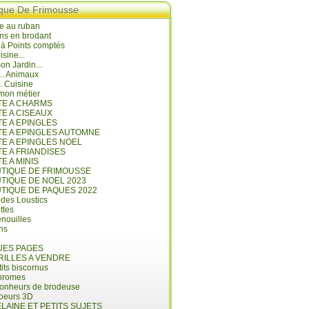
ique De Frimousse
e au ruban
ns en brodant
 à Points comptés
isine...
n Jardin...
... Animaux
.. Cuisine
mon métier
ITE A CHARMS
TE A CISEAUX
TE A EPINGLES
ITE A EPINGLES AUTOMNE
TE A EPINGLES NOEL
TE A FRIANDISES
TE A MINIS
UTIQUE DE FRIMOUSSE
UTIQUE DE NOEL 2023
UTIQUE DE PAQUES 2022
 des Loustics
ettes
nouilles
ins
ES PAGES
RILLES A VENDRE
its biscornus
hromes
bonheurs de brodeuse
coeurs 3D
LAINE ET PETITS SUJETS