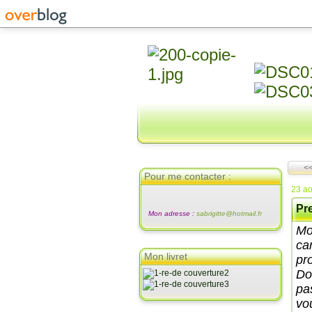
<<
Pour me contacter :
23 ao
Pr
Mon adresse :
sabrigitte@hotmail.fr
Mo
ca
Mon livret
pr
Don
pa
vo