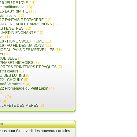
16 JEU DE L'OIE
(14)
e traditionnelle
(13)
015 LABYRINTHE
(13)
 Vermicelle
(12)
17 FANTAISIE POTAGERE
(12)
LAIRIERE AUX CHAMPIGNONS
(12)
ES FENETRES
(12)
E JARDIN ENCHANTE
(12)
les
(11)
018 - HOME SWEET HOME
(11)
19 - AU FIL DES SAISONS
(11)
LICE AU PAYS DES MERVEILLES
(11)
ps
(10)
QUE BEBE
(7)
LPHABET NICHOIRS
(7)
XPRESS PRINTEMPS ET PAQUES
(7)
tits coeurs
(6)
U DES LUTINS
(6)
22 - CHOUKY
(5)
rodé Vermicelle
(4)
22 Promenade du Petit Lapin
(4)
)
lles
(3)
s
(3)
E LA FETE DES MERES
(3)
er
us pour être averti des nouveaux articles