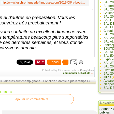
SAL 20
http://www.leschroniquesdefrimousse.com/2019/08/la-boutique-de-frimousse.html
O
Broderi
SAL 2
U
Grilles
R
SAL 20
en ai d'autres en préparation. Vous les
D
SAL C
couvrirez très prochainement !
SAL D
U
SAL L
1
Citrouil
 vous souhaite un excellent dimanche avec
SAL 2
e
s températures beaucoup plus supportables
SAL 20
r
SAL A
e ces dernières semaines, et vous donne
Pinkee
A
ndez-vous demain...
BOUTI
O
SAL A
U
SAL E
Expo Pe
T
Repost
0
SAL JE
2
SAL 20
Livre b
Published by Frimousse
-
dans
Cousyblocs
0
commenter cet article
…
SAL 20
2
lutins
(4
Aquare
0
 Clairières aux champignons...
Fonction : Mamie à plein temps >>
Nappe
O
SAL D
F
entaires
F
Ajouter un commentaire
R
Newslett
E
Abonnez-vo
E
publiés.