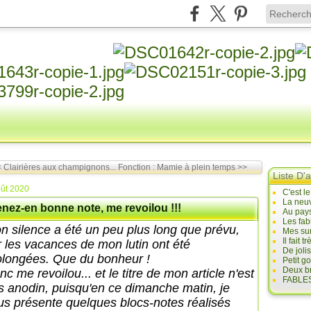
 Clairières aux champignons...
Fonction : Mamie à plein temps >>
Liste D'a
ût 2020
C'est l
La neuv
enez-en bonne note, me revoilou !!!
Au pays
Les fab
n silence a été un peu plus long que prévu,
Mes sur
Il fait
r les vacances de mon lutin ont été
De joli
olongées. Que du bonheur !
Petit g
Deux br
c me revoilou... et le titre de mon article n'est
FABLES
s anodin, puisqu'en ce dimanche matin, je
us présente quelques blocs-notes réalisés