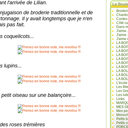
nt l'arrivée de Lilian.
La Bout
Broderi
njugaison de broderie traditionnelle et de
Chanto
rtonnage. Il y avait longtemps que je n'en
Contes
Côté cu
is pas fait.
Dans mo
J'aime.
J'aime.
s coquelicots...
J'aime 
LA BO
LA BOI
LA BOI
LA BO
LA BOI
LA BOI
 lupins...
LA BOI
LA BO
LA BO
LA BO
L'école
Les fill
Les Gre
 petit oiseau sur une balançoire...
Les lut
Links
MARQU
MES G
Mes pet
Monoc
Petits 
Petits 
 des roses trémières
PORCE