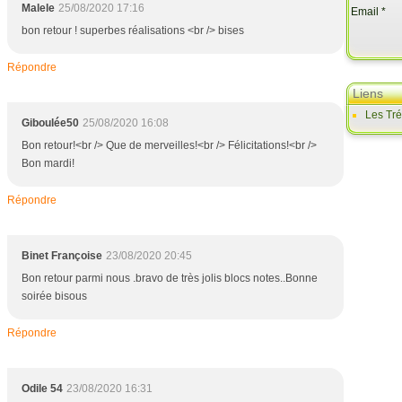
Malele
25/08/2020 17:16
X
Email
C
bon retour ! superbes réalisations <br /> bises
E
P
Répondre
T
Liens
I
Les Tr
O
Giboulée50
25/08/2020 16:08
N
Bon retour!<br /> Que de merveilles!<br /> Félicitations!<br />
N
Bon mardi!
E
L
Répondre
L
E
:
Binet Françoise
23/08/2020 20:45
J
Bon retour parmi nous .bravo de très jolis blocs notes..Bonne
u
soirée bisous
s
q
u
Répondre
'
a
u
Odile 54
23/08/2020 16:31