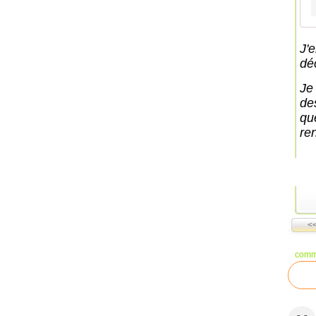
J'
dé
Je
de
qu
re
<<
comm