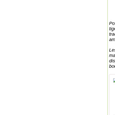
Po
ti
tr
am
Le
ma
di
bo