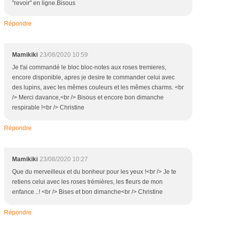
"revoir" en ligne.Bisous
u
t
Répondre
e
c
o
Mamikiki
23/08/2020 10:59
m
Je t'ai commandé le bloc bloc-notes aux roses tremieres,
m
encore disponible, apres je desire te commander celui avec
a
des lupins, avec les mêmes couleurs et les mêmes charms. <br
n
/> Merci davance,<br /> Bisous et encore bon dimanche
d
respirable !<br /> Christine
e
d
e
Répondre
p
l
u
Mamikiki
23/08/2020 10:27
s
Que du merveilleux et du bonheur pour les yeux !<br /> Je te
d
retiens celui avec les roses trémières, les fleurs de mon
e
enfance...! <br /> Bises et bon dimanche<br /> Christine
3
0
Répondre
€