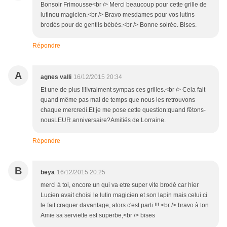
Bonsoir Frimousse<br /> Merci beaucoup pour cette grille de
lutinou magicien.<br /> Bravo mesdames pour vos lutins
brodés pour de gentils bébés.<br /> Bonne soirée. Bises.
Répondre
A
agnes valli
16/12/2015 20:34
Et une de plus !!!!vraiment sympas ces grilles.<br /> Cela fait
quand même pas mal de temps que nous les retrouvons
chaque mercredi.Et je me pose cette question:quand fêtons-
nousLEUR anniversaire?Amitiés de Lorraine.
Répondre
B
beya
16/12/2015 20:25
merci à toi, encore un qui va etre super vite brodé car hier
Lucien avait choisi le lutin magicien et son lapin mais celui ci
le fait craquer davantage, alors c'est parti !!! <br /> bravo à ton
Amie sa serviette est superbe,<br /> bises