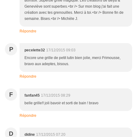
Bonsoir. Superbe grille magique. Les créations de Beya &
Geneviève sont superbes.<br /> Sur mon blog j'ai fait une
création avec tes grenouilles. Merci à toi.<br /> Bonne fin de
semaine. Bises.<br /> Michèle J.
Répondre
P
pecelette32
17/12/2015 09:03
Encore une grille de petit lutin bien jolie, merci Frimousse,
bravo aux adeptes, bisous.
Répondre
F
fanfan45
17/12/2015 08:29
belle grille!! joli bavoir et sorti de bain ! bravo
Répondre
D
didine
17/12/2015 07:20