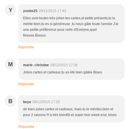
Y
yvette25
29/12/2015 17:42
Elles sont toutes très jolies tes cartes,et petits présents,tu le
mérite bien,tu es si généreuse ,tu nous gâte toute l'année.J'ai
une petite préférence pour celle d'Evelyne,quel
finesse.Bisous
Répondre
M
marie- christine
29/12/2015 17:36
Jolies cartes et cadeaux,tu as été bien gàtée.Bises
Répondre
B
beya
29/12/2015 17:22
de bien jolies cartes et cadeaux, mais tu le mérites bien et
pour 2 raisons !!! à très bientôt et super bon week end, bises
Répondre