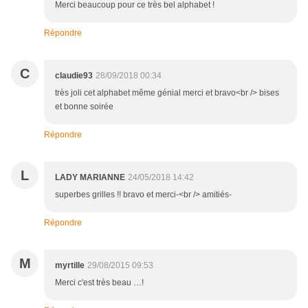
Merci beaucoup pour ce très bel alphabet !
Répondre
C
claudie93
28/09/2018 00:34
très joli cet alphabet même génial merci et bravo<br /> bises
et bonne soirée
Répondre
L
LADY MARIANNE
24/05/2018 14:42
superbes grilles !! bravo et merci-<br /> amitiés-
Répondre
M
myrtille
29/08/2015 09:53
Merci c'est très beau …!