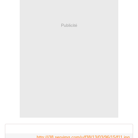
Publicité
http://i38.servimg.com/u/f38/13/03/96/15/f11.jpg